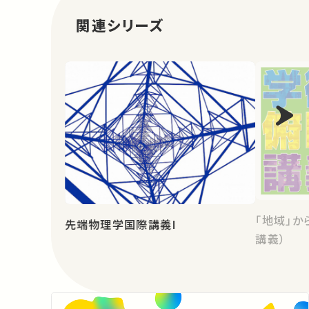
関連シリーズ
「地域」か
先端物理学国際講義I
講義）