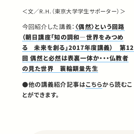
＜文／R.H.（東京大学学生サポーター）＞
今回紹介した講義：
〈偶然〉という回路
（朝日講座「知の調和―世界をみつめ
る 未来を創る」2017年度講義） 第12
回 偶然と必然は表裏一体か・・・仏教者
の見た世界 蓑輪顕量先生
●他の講義紹介記事は
こちら
から読むこ
とができます。