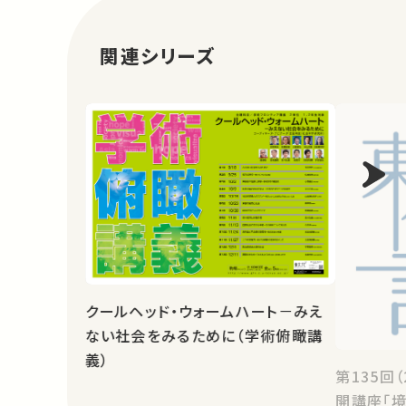
関連シリーズ
クールヘッド・ウォームハート－みえ
ない社会をみるために（学術俯瞰講
義）
第135回
開講座「境