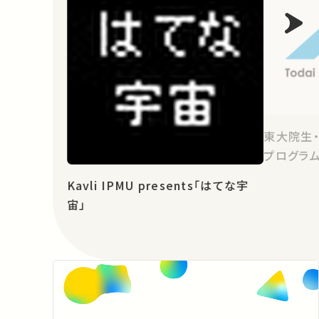
東大院生
プログラム
Kavli IPMU presents「はてな宇
宙」