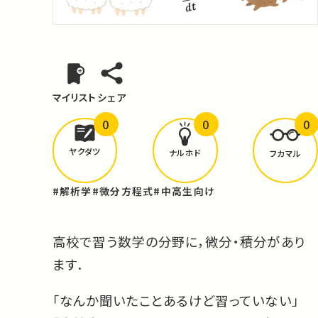
マイリスト
シェア
0
0
0
どんな学びが
ありましたか？
ヤクダツ
ナルホド
フカマル
#解析学
#微分方程式
#中高生向け
高校で習う数学の分野に，微分・積分があり
ます．
「なんか聞いたことあるけど習っていない」