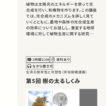
植物は太陽光のエネルギーを使って光
合成を行い、有機物を作ります。この講座
では、光合成のメカニズムを詳しく見て
いくとともに、農地や森林の光合成生産
の効率についてお話しし、激変する地球
環境に対して植物生産に関する研究が
どう対応できるか考えます。 00:40 太陽
の光を科学的に捉える 09:12 植物の光
合成のしくみ 19:08 植物は光合成で自
分の首を締めている？ 29:41 地球環境
1時間22分
資料あり
変化と光合成 …
ながら聞き可
生命の堅牢性と可塑性（学術俯瞰講義）
第5回 樹の太るしくみ