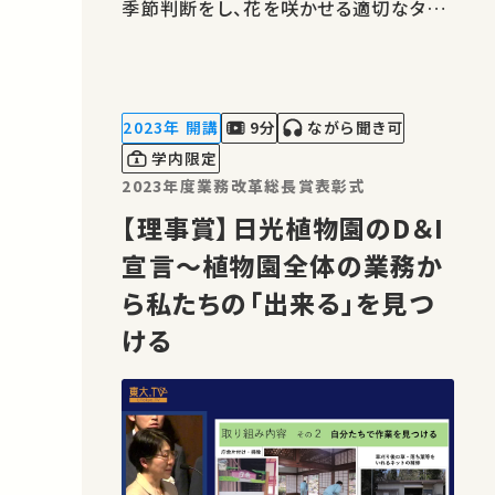
季節判断をし、花を咲かせる適切なタイ
ミングを決定している分子メカニズムを
概説する。 講師：阿部 光知 ★高校生と
大学生のための金曜特別講座 ★あなた
のシェアが、ほかの誰かの学びに繋がる
2023年 開講
9分
ながら聞き可
かもしれません。 お気に…
学内限定
2023年度業務改革総長賞表彰式
【理事賞】日光植物園のD＆I
宣言～植物園全体の業務か
ら私たちの「出来る」を見つ
ける