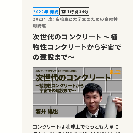
ように見えて非常に近い存在でもあるこ
とや、そのことを踏まえてどのように病原
2022年 開講
1時間34分
性を抑えつつ共生菌を農業に活用し…
2022年度：高校生と大学生のための金曜特
別講座
次世代のコンクリート ～植
物性コンクリートから宇宙で
の建設まで～
コンクリートは地球上でもっとも大量に