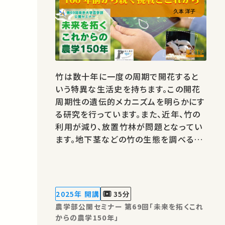
竹は数十年に一度の周期で開花すると
いう特異な生活史を持ちます。この開花
周期性の遺伝的メカニズムを明らかにす
る研究を行っています。また、近年、竹の
利用が減り、放置竹林が問題となってい
ます。地下茎などの竹の生態を調べるこ
とで、竹林の拡大抑制につなげたいと考
えています。 著作権処理・映像編集：東
京大学 農学部
2025年 開講
35分
農学部公開セミナー 第69回「未来を拓くこれ
からの農学150年」