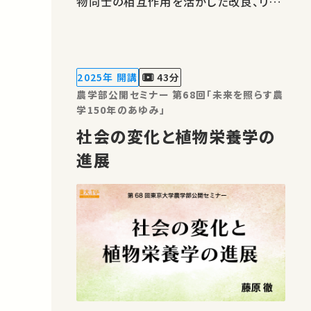
物同士の相互作用を活かした改良、リモ
ートセンシングの農林業への応用など、
幅広くデータ駆動型育種の研究を進めて
います。 著作権処理・映像編集：東京大
学 農学部
2025年 開講
43分
農学部公開セミナー 第68回「未来を照らす農
学150年のあゆみ」
社会の変化と植物栄養学の
進展