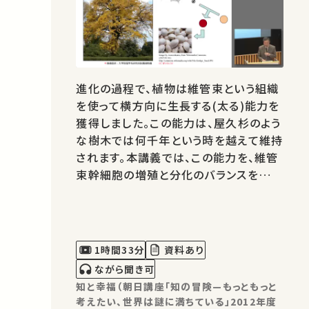
進化の過程で、植物は維管束という組織
を使って横方向に生長する(太る)能力を
獲得しました。この能力は、屋久杉のよう
な樹木では何千年という時を越えて維持
されます。本講義では、この能力を、維管
束幹細胞の増殖と分化のバランスを制御
す るシグナル伝達から理解することを目
指します。
1時間33分
資料あり
ながら聞き可
知と幸福（朝日講座「知の冒険—もっともっと
考えたい、世界は謎に満ちている」2012年度