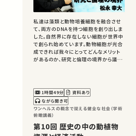
私達は藻類と動物培養細胞を融合させ
て、両方のDNAを持つ細胞を創り出しま
した。自然界に存在しない細胞が世界中
で創られ始めています。動物細胞が光合
成できれば我々にとってどんなメリット
があるのか、研究と倫理の境界から議論
します。 ★あなたのシェアが、ほかの誰か
の学びに繋がるかもしれません。 お気に
入りの講義・講演があればSNSなどでシ
ェアをお願いします。 こちらの動画の概
1時間49分
資料あり
要を特集記事でもご紹介しています。…
ながら聞き可
ワンヘルスの概念で捉える健全な社会（学術
俯瞰講義）
第10回 歴史の中の動植物