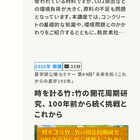
使われている材料ですが、CO2排出など
の環境負荷が大きく、原料の不足も問題
となっています。本講座では、コンクリー
トの基礎的な知識や、環境問題とのかか
わりをご紹介するとともに、脱炭素社会
に向けた次世代のコンクリートの実現を
目指す研究をご紹介します。 講師：酒井
雄也 ★高校生と大学生のための金曜特
別講座 ★あなたのシェアが、ほかの誰
2025年 開講
32分
かの学びに繋がるかもしれません…
農学部公開セミナー 第69回「未来を拓くこれ
からの農学150年」
時を計る竹:竹の開花周期研
究、 100年前から続く挑戦と
これから