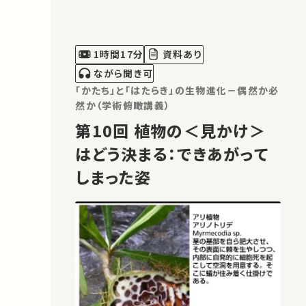
を用いた対策がないと、食糧生産の半分
以上が失われます。これを病気などから
守り、治療するため、植物のお医者さん
1時間17分
資料あり
「植物医師」を養成し、「植物病院」を創
ながら聞き可
設…
「かたち」と「はたらき」の生物進化－偶然か必
然か（学術俯瞰講義）
第10回 植物の＜見かけ＞
はどう決まる：できあがって
しまった姿