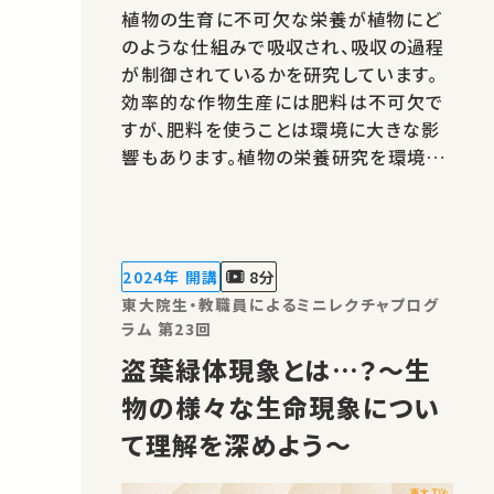
植物の生育に不可欠な栄養が植物にど
のような仕組みで吸収され、吸収の過程
が制御されているかを研究しています。
効率的な作物生産には肥料は不可欠で
すが、肥料を使うことは環境に大きな影
響もあります。植物の栄養研究を環境影
響の少ない農業に貢献したいと考えてい
ます。★あなたのシェアが、ほかの誰かの
学びに繋がるかもしれません。 お気に入
りの講義・講演があればSNSなどでシェ
2024年 開講
8分
アをお願いします。 この講演は日本語…
東大院生・教職員によるミニレクチャプログ
ラム 第23回
盗葉緑体現象とは…？～生
物の様々な生命現象につい
て理解を深めよう～