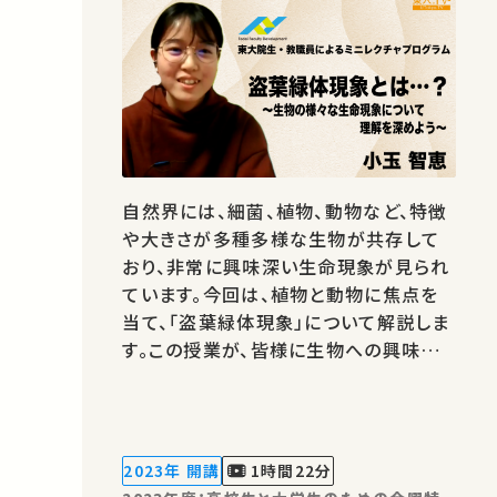
自然界には、細菌、植物、動物など、特徴
や大きさが多種多様な生物が共存して
おり、非常に興味深い生命現象が見られ
ています。今回は、植物と動物に焦点を
当て、「盗葉緑体現象」について解説しま
す。この授業が、皆様に生物への興味を
抱いていただくきっかけとなれば幸いで
す。「東大院生・教職員によるミニレクチ
ャプログラム」は、東京大学フューチャー
ファカルティプログラム（大学で教えるこ
2023年 開講
1時間22分
とを学ぶプログラムです：東大FFP…