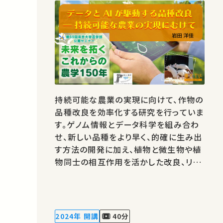
持続可能な農業の実現に向けて、作物の
品種改良を効率化する研究を行っていま
す。ゲノム情報とデータ科学を組み合わ
せ、新しい品種をより早く、的確に生み出
す方法の開発に加え、植物と微生物や植
物同士の相互作用を活かした改良、リモ
ートセンシングの農林業への応用など、
幅広くデータ駆動型育種の研究を進めて
います。 著作権処理・映像編集：東京大
学 農学部
2024年 開講
40分