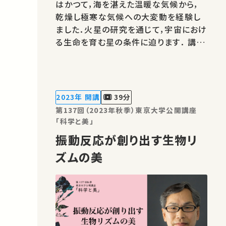
はかつて，海を湛えた温暖な気候から，
乾燥し極寒な気候への大変動を経験し
ました．火星の研究を通じて，宇宙におけ
る生命を育む星の条件に迫ります． 講
師：黒川 宏之 ★高校生と大学生のため
の金曜特別講座 ★あなたのシェアが、
ほかの誰かの学びに繋がるかもしれませ
ん。 お気に入りの講義・講演があれば
2023年 開講
39分
SNSなどでシェアをお願いします…
第137回（2023年秋季）東京大学公開講座
「科学と美」
振動反応が創り出す生物リ
ズムの美