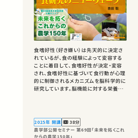
食嗜好性（好き嫌い）は先天的に決定さ
れているが、食の経験によって変容する
ことに着目して、食嗜好性が決定・変容
され、食嗜好性に基づいて食行動が心理
的に制御されるメカニズムを脳科学的に
研究しています。脳機能に対する栄養素
の作用機構の解明、記憶制御機構の解明
と脳疾患改善への応用研究も進めてい
ます。 著作権処理・映像編集：東京大学
農学部
2025年 開講
38分
農学部公開セミナー 第69回「未来を拓くこれ
からの農学150年」