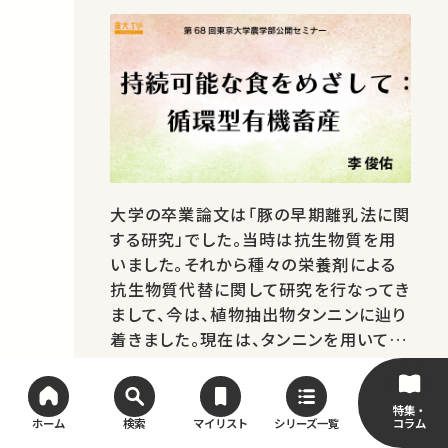
大学の卒業論文は「豚の早期離乳法に関
する研究」でした。当時は抗生物質を用
いました。それから種々の栄養剤による
抗生物質代替に関して研究を行なってき
まして、今は、植物抽出物タンニンに辿り
着きました。現在は、タンニンを用いて、
病原菌、ウイルス、コクシジウムそして回
虫などの制御に関して研究を行っていま
す。★あなたのシェアが、ほかの誰かの学
特集・
コラム
ホーム
検索
マイリスト
シリーズ一覧
びに繋がるかもしれません。 お気に入り