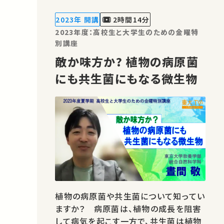
学の最前線を紹介します。 ★高校生と大
学生のための金曜特別講座 ★あなたの
2023年 開講
2時間14分
シェアが、ほかの誰かの学…
2023年度：高校生と大学生のための金曜特
別講座
敵か味方か? 植物の病原菌
にも共生菌にもなる微生物
植物の病原菌や共生菌について知ってい
ますか？ 病原菌は、植物の成長を阻害
して病気を起こす一方で、共生菌は植物