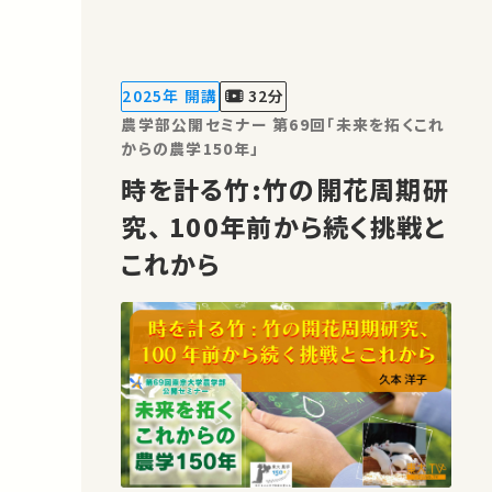
す。 著作権処理・映像編集：東京大学 農
学部
2025年 開講
32分
農学部公開セミナー 第69回「未来を拓くこれ
からの農学150年」
時を計る竹:竹の開花周期研
究、 100年前から続く挑戦と
これから