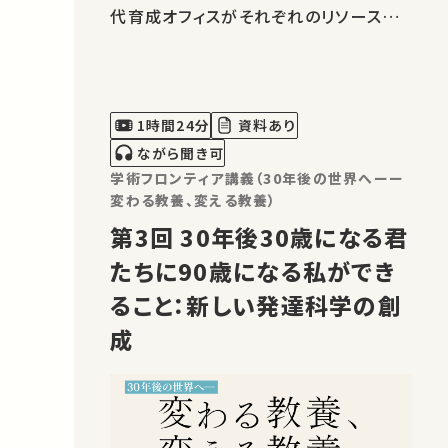
代育成オフィスがそれぞれのリソースを
活用し、講義や実習を通じて航空分野に
触れる機会を提供し、将来の航空技術ひ
いては社会の発展に貢献する人材の育
成を目的として取り組んでできました。
1時間24分
資料あり
このたび、本ワークショップは2025年度
ながら聞き可
に1…
学術フロンティア講義（30年後の世界へーー
変わる教養、変える教養）
第3回 30年後30歳になる君
たちに90歳になる私ができ
ること：新しい発達科学の創
成