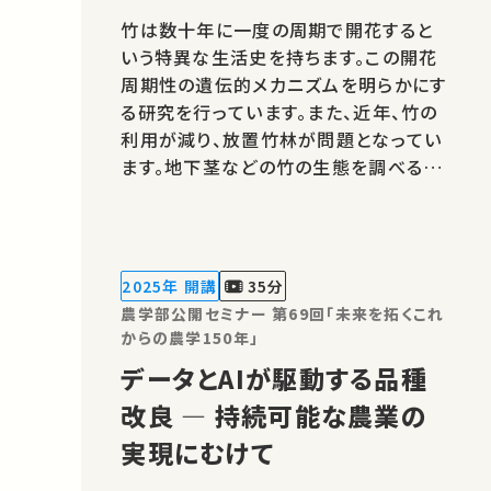
竹は数十年に一度の周期で開花すると
いう特異な生活史を持ちます。この開花
周期性の遺伝的メカニズムを明らかにす
る研究を行っています。また、近年、竹の
利用が減り、放置竹林が問題となってい
ます。地下茎などの竹の生態を調べるこ
とで、竹林の拡大抑制につなげたいと考
えています。 著作権処理・映像編集：東
京大学 農学部
2025年 開講
35分
農学部公開セミナー 第69回「未来を拓くこれ
からの農学150年」
データとAIが駆動する品種
改良 ― 持続可能な農業の
実現にむけて