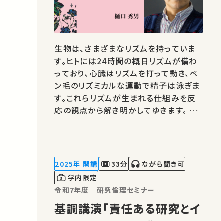
生物は、さまざまなリズムを持っていま
す。ヒトには24時間の概日リズムが備わ
っており、心臓はリズムを打って動き、ベ
ン毛のリズミカルな運動で精子は泳ぎま
す。これらリズムが生まれる仕組みを反
応の観点から解き明かしてゆきます。 ★
あなたのシェアが、ほかの誰かの学びに
繋がるかもしれません。 お気に入りの講
義・講演があればSNSなどでシェアをお
願いします。 運営・著作権処理・映像編
2025年 開講
33分
ながら聞き可
集：東京大学 大学総合教育研…
学内限定
令和7年度 研究倫理セミナー
基調講演「責任ある研究とイ