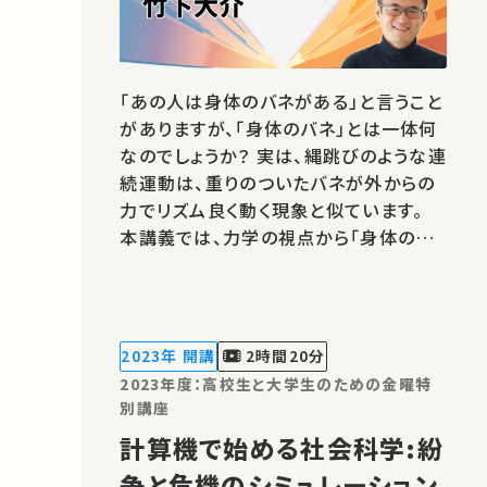
「あの人は身体のバネがある」と言うこと
がありますが、「身体のバネ」とは一体何
なのでしょうか？ 実は、縄跳びのような連
続運動は、重りのついたバネが外からの
力でリズム良く動く現象と似ています。
本講義では、力学の視点から「身体のバ
ネ」がどのように働くのかについて、でき
るだけわかりやすくお話しします。 講師：
竹下 大介 ★高校生と大学生のための
金曜特別講座 ★あなたのシェアが、ほか
2023年 開講
2時間20分
の誰かの学びに繋がるか…
2023年度：高校生と大学生のための金曜特
別講座
計算機で始める社会科学:紛
争と危機のシミュレーション