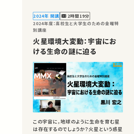
「作って理解する」社会科学の可能性と
楽しさを感じてもらうことです．自宅や学
2024年 開講
2時間19分
校のパソコンで今すぐMASを始め…
2024年度：高校生と大学生のための金曜特
別講座
火星環境大変動：宇宙にお
ける生命の謎に迫る
この宇宙に，地球のように生命を育む星
は存在するのでしょうか？火星という惑星