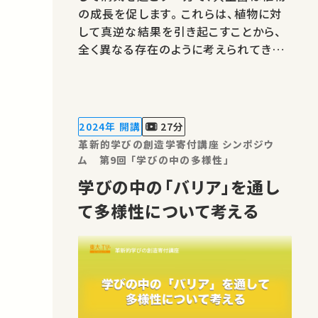
の成長を促します。 これらは、植物に対
して真逆な結果を引き起こすことから、
全く異なる存在のように考えられてきま
したが、本当にそうなのでしょうか？ 本
講座では、病原菌と共生菌は、一見違う
ように見えて非常に近い存在でもあるこ
とや、そのことを踏まえてどのように病原
2024年 開講
27分
性を抑えつつ共生菌を農業に活用し…
革新的学びの創造学寄付講座 シンポジウ
ム 第9回 「学びの中の多様性」
学びの中の「バリア」を通し
て多様性について考える