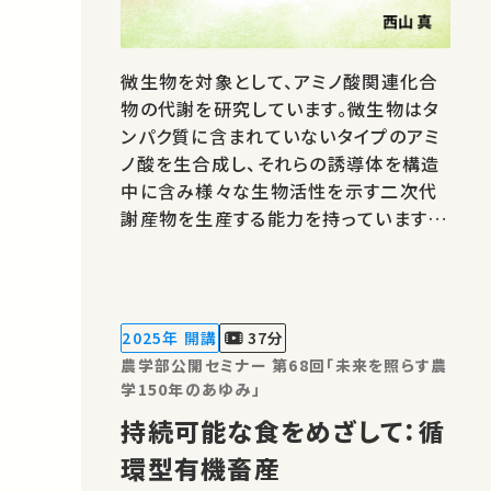
微生物を対象として、アミノ酸関連化合
物の代謝を研究しています。微生物はタ
ンパク質に含まれていないタイプのアミ
ノ酸を生合成し、それらの誘導体を構造
中に含み様々な生物活性を示す二次代
謝産物を生産する能力を持っています。
それらの未知の生合成の機構を酵素の
構造、機能から解き明かすことに取り組
んでいます。★あなたのシェアが、ほかの
誰かの学びに繋がるかもしれません。 お
2025年 開講
37分
気に入りの講義・講演があればSNSなど
農学部公開セミナー 第68回「未来を照らす農
でシ…
学150年のあゆみ」
持続可能な食をめざして：循
環型有機畜産