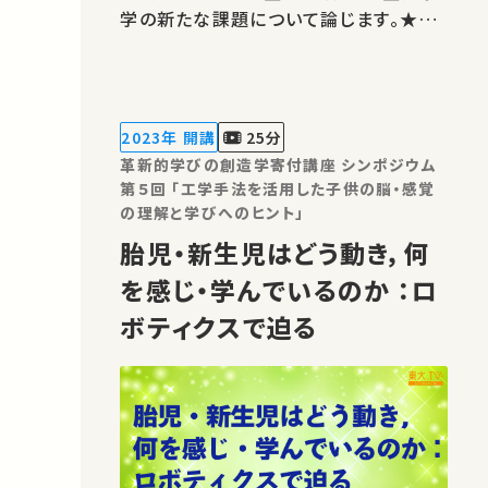
学の新たな課題について論じます。★あ
なたのシェアが、ほかの誰かの学びに繋
がるかもしれません。 お気に入りの講
義・講演があればSNSなどでシェアをお
願いします。 この講演は日本語で行われ
2023年 開講
25分
ました。 運営・著作権処理・映像編集…
革新的学びの創造学寄付講座 シンポジウム
第５回 「工学手法を活用した子供の脳・感覚
の理解と学びへのヒント」
胎児・新生児はどう動き，何
を感じ・学んでいるのか ：ロ
ボティクスで迫る