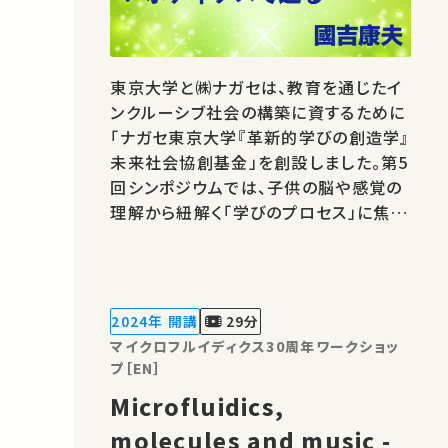
東京大学と㈱ナガセは、教育を通じたイ
ンクルーシブ社会の構築に資するために
「ナガセ東京大学『革新的学びの創造学』
未来社会協創基金」を創設しました。第5
回シンポジウムでは、子供の脳や感覚の
理解から紐解く「学びのプロセス」に焦点
を当て、工学的なアプローチを活用した
研究および事例をご紹介します。 ★あな
たのシェアが、ほかの誰かの学びに繋が
るかもしれません。 お気に入りの講義・
2024年 開講
29分
講演があればSNSなどでシェアを…
マイクロフルイディクス30周年ワークショッ
プ［EN］
Microfluidics,
molecules and music -