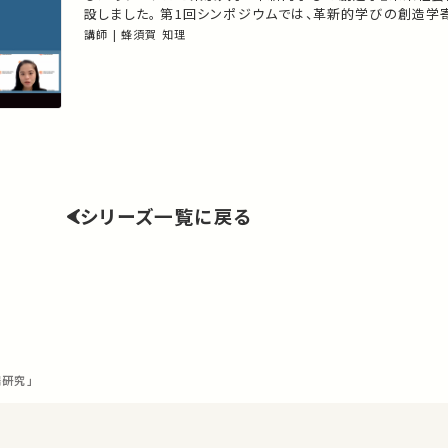
設しました。 第1回シンポジウムでは、革新的学びの創造
趣旨のご説明と 学びを支える東京大学の先端研究の一端を
講師 | 蜂須賀 知理
★あなたのシェアが、ほかの誰かの学びに繋がるかもしれま
入りの講義・講演があればSNSなどでシェアをお願いします
シリーズ一覧に戻る
研究」