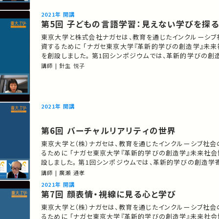
ません。 お気に入りの講義・講演があればSNSなどでシェ
2021年 開講
第5回 子どもの言語学習：見えない学びを探
東京大学と株式会社ナガセは、教育を通じたインクルーシブ
資するために 「ナガセ東京大学『革新的学びの創造学』未来
を創設しました。 第1回シンポジウムでは、革新的学びの創造学寄付講座の
設立趣旨のご説明と 学びを支える東京大学の先端研究の
講師 | 針生 悦子
ます。 講師：針生悦子 ★あなたのシェアが、ほかの誰かの学びに繋がるか
もしれません。 お気に入りの講義・講演があればSNSなど
2021年 開講
第6回 バーチャルリアリティの世界
東京大学と（株）ナガセは、教育を通じたインクルーシブ社
るために 「ナガセ東京大学『革新的学びの創造学』未来社会
設しました。 第1回シンポジウムでは、革新的学びの創造
趣旨のご説明と 学びを支える東京大学の先端研究の一端を
講師 | 廣瀬 通孝
★あなたのシェアが、ほかの誰かの学びに繋がるかもしれま
2021年 開講
入りの講義・講演があればSNSなどでシェアをお願いします
第7回 顔表情・視線に見る心と学び
東京大学と（株）ナガセは、教育を通じたインクルーシブ社
るために 「ナガセ東京大学『革新的学びの創造学』未来社会