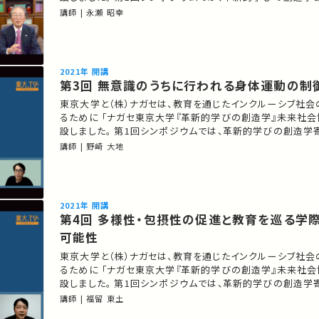
趣旨のご説明と 学びを支える東京大学の先端研究の一端を
講師 | 永瀬 昭幸
★あなたのシェアが、ほかの誰かの学びに繋がるかもしれま
入りの講義・講演があればSNSなどでシェアをお願いします
2021年 開講
第3回 無意識のうちに行われる身体運動の
東京大学と（株）ナガセは、教育を通じたインクルーシブ社
るために 「ナガセ東京大学『革新的学びの創造学』未来社会
設しました。 第1回シンポジウムでは、革新的学びの創造
趣旨のご説明と 学びを支える東京大学の先端研究の一端を
講師 | 野崎 大地
★あなたのシェアが、ほかの誰かの学びに繋がるかもしれま
入りの講義・講演があればSNSなどでシェアをお願いします
2021年 開講
第4回 多様性・包摂性の促進と教育を巡る学際的連携の
可能性
東京大学と（株）ナガセは、教育を通じたインクルーシブ社
るために 「ナガセ東京大学『革新的学びの創造学』未来社会
設しました。 第1回シンポジウムでは、革新的学びの創造
趣旨のご説明と 学びを支える東京大学の先端研究の一端を
講師 | 福留 東土
講師：福留東土 ★あなたのシェアが、ほかの誰かの学びに繋がるかもしれ