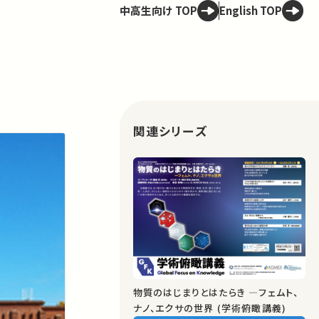
中高生向け TOP
English TOP
関連シリーズ
物質のはじまりとはたらき ―フェムト、
ナノ、エクサの世界 (学術俯瞰講義)