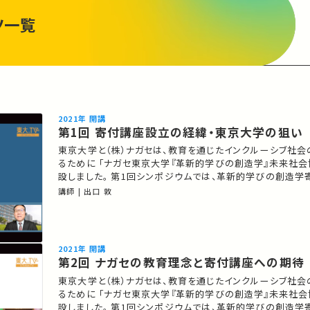
ツ一覧
2021年 開講
第1回 寄付講座設立の経緯・東京大学の狙い
東京大学と（株）ナガセは、教育を通じたインクルーシブ社
るために 「ナガセ東京大学『革新的学びの創造学』未来社会
設しました。 第1回シンポジウムでは、革新的学びの創造
趣旨のご説明と 学びを支える東京大学の先端研究の一端を
講師 | 出口 敦
★あなたのシェアが、ほかの誰かの学びに繋がるかもしれま
入りの講義・講演があればSNSなどでシェアをお願いします
2021年 開講
第2回 ナガセの教育理念と寄付講座への期待
東京大学と（株）ナガセは、教育を通じたインクルーシブ社
るために 「ナガセ東京大学『革新的学びの創造学』未来社会
設しました。 第1回シンポジウムでは、革新的学びの創造