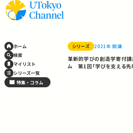
シリーズ
2021年 開講
ホーム
検索
革新的学びの創造学寄付講
マイリスト
ム 第1回「学びを支える先
シリーズ一覧
特集・
コラム