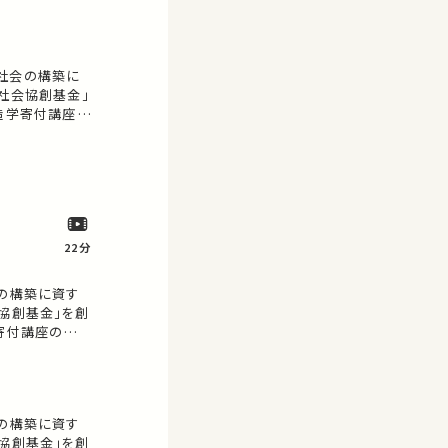
…
る
社会の構築に
社会協創基金」
一端をご紹介し
でシェア…
22分
会の構築に資す
協創基金」を創
学寄付講座の設立
ご紹介します。
せん。 お気に
。
会の構築に資す
協創基金」を創