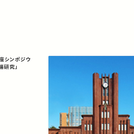
座シンポジウ
端研究」