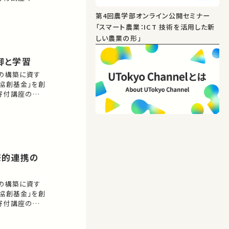
ご紹介します。
第4回農学部オンライン公開セミナー
せん。 お気に
。
「スマート農業：ICT 技術を活用した新
しい農業の形」
制御と学習
会の構築に資す
協創基金」を創
学寄付講座の設立
ご紹介します。
せん。 お気に
。
会の構築に資す
協創基金」を創
学寄付講座の設立
ご紹介します。