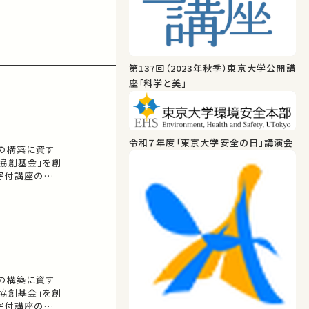
第137回（2023年秋季）東京大学公開講
座「科学と美」
令和７年度「東京大学安全の日」講演会
会の構築に資す
協創基金」を創
学寄付講座の設立
ご紹介します。
せん。 お気に
。
会の構築に資す
協創基金」を創
学寄付講座の設立