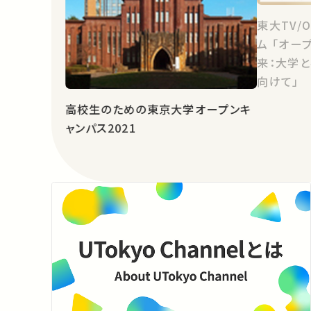
東大TV/
ム 「オー
来：大学
向けて」
高校生のための東京大学オープンキ
ャンパス2021