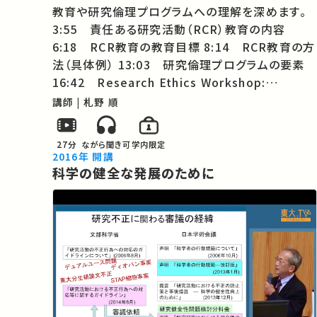
教育や研究倫理プログラムへの理解を深めます。
3:55 責任ある研究活動（RCR）教育の内容
6:18 RCR教育の教育目標 8:14 RCR教育の方
法（具体例） 13:03 研究倫理プログラムの要素
16:42 Research Ethics Workshop:
Promoting Ethics in Research 19:30 RCR
講師 | 札野 順
教育の目的 21:00 技術者倫理の基本原則〜大
学の使命・研究の理念 23:55 What is…
27分
ながら聞き可
学内限定
2016年 開講
科学の健全な発展のために