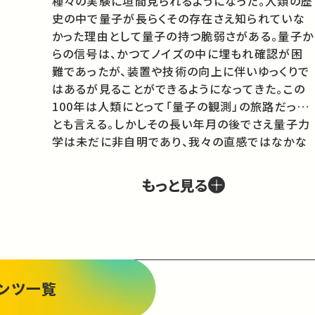
種々の実験に垣間見られるようになった。人類の歴
史の中で量子が長らくその存在さえ知られていな
かった理由として量子の持つ脆弱さがある。量子か
らの信号は、かつてノイズの中に埋もれ確認が困
難であったが、装置や技術の向上に伴いゆっくりで
はあるが見ることができるようになってきた。この
100年は人類にとって「量子の観測」の旅路だった
とも言える。しかしその長い年月の後でさえ量子力
学は未だに非自明であり、我々の直感ではなかな
か理解しづらいことが多い。

　近年量子技術は新たな展開を迎えている。見る
もっと見る
ことさえ難しかった量子は測定技術や周辺テクノ
ロジーの発展により、「操作の対象」となってきた。
量子コンピューター、量子シミュレーション、量子イ
ンターネット、量子センサーなどの応用はこれらの
量子技術の成熟によって可能となってきており、こ
れから10-30年という間に社会進出してくるのは間
ンツ一覧
違いない。インターネットの創出によって世の中が