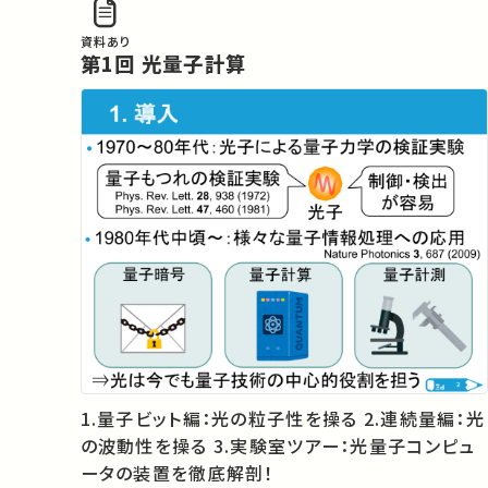
　本授業は量子技術における共通のことばを学
資料あり
び、様々な量子系の実験を横断的に理解できるよ
第1回 光量子計算
うにしてあります。光や原子から固体欠陥や超伝導
回路まで、様々な技術を紹介します。

　また初めて勉強する分野では、多くの研究者も
学術論文から学ぶわけではありません。教科書、参
考書、博士論文、レビュー論文などは数ページの
学術論文より圧倒的な量の詳細が書かれてあり、
基礎から学習するために最も効率的なツールの1
つです。各分野を代表する「わかりやすい」参考文献
も紹介します。

----------

このプロジェクトのホームページはこちらからご覧
ください。

1.量子ビット編：光の粒子性を操る 2.連続量編：光
https://www.sqei.c.u-tokyo.ac.jp/qed/

の波動性を操る 3.実験室ツアー：光量子コンピュ
ータの装置を徹底解剖！