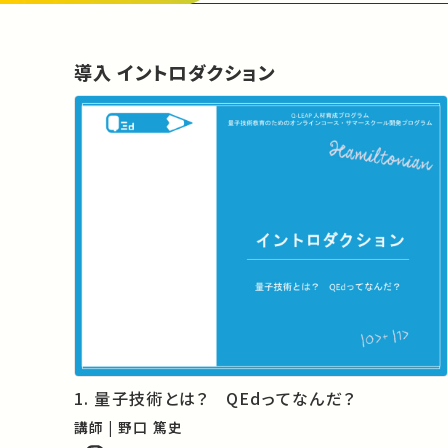
変わったように、量子技術の社会進出は既存の概
念や生活様式自体をも変えていくだろう。

　また応用だけではなく、これらの量子操作技術
導入 イントロダクション
こそ我々がまだ垣間見ていない量子の核心に迫る
ことを可能とし、未開拓の基礎物理の扉を開ける
礎になるはずである。そのような意味で、我々はと
てもエキサイティングな時代に生きている。情報、
物理、工学などの融合が量子というキーワードで
新たな装いをまとい、基礎から応用まで多くの変革
を生むであろう時代である。

　しかし様々な期待が世界的に高まる中、量子技
術、また量子を取り巻くテクノロジーを扱う技術者
の育成は明らかに遅れを取っている。これら社会を
変革する量子技術をオンタイムで利用していくのは
講師陣である我々ではなく、みなさん若者である。
このプログラムを通して、過去に築かれた量子技術
1. 量子技術とは？ QEdってなんだ？
の習得とともに、今後の未来を開拓していく新たな
知見を探していただきたい。

講師 | 野口 篤史