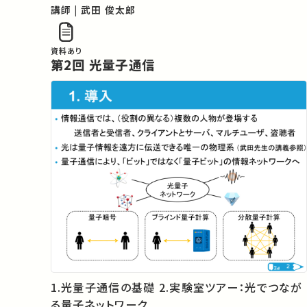
＊この講義シリーズは、主催者のご協力により、
講師 | 武田 俊太郎
YouTubeで公開されているプロジェクトの講義映
像を埋め込んでいます。

資料あり
下記の講義一覧画面では講義映像のアイコンが表
第2回 光量子通信
示されていませんが、映像も視聴することができま
すので、ぜひ講義資料と併せて講義映像もご覧くだ
さい。
1.光量子通信の基礎 2.実験室ツアー：光でつなが
る量子ネットワーク