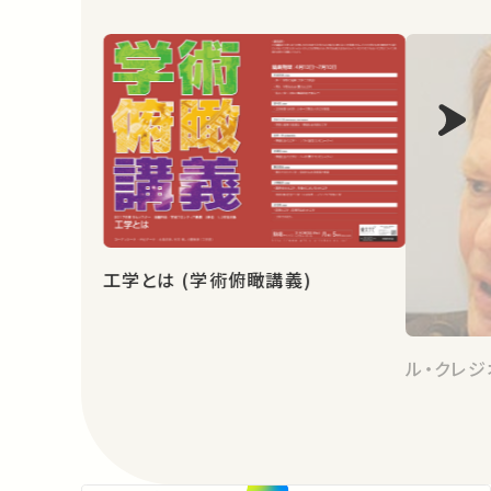
工学とは (学術俯瞰講義)
ル・クレ