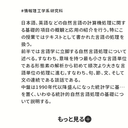
#情報理工学系研究科
日本語、英語などの自然言語の計算機処理に関す
る基礎的項目の概観と応用の紹介を行う。特にこ
の授業ではテキストとして書かれた言語の処理を
扱う。

前半では言語学に立脚する自然言語処理について
述べる。すなわち、意味を持つ最も小さな言語単位
である形態素の解析から初めて順次より大きな言
語単位の処理に進む。すなわち、句、節、文、そして
文の連続である談話である。

中盤は1990年代以降盛んになった統計学に基礎
を置く、いわゆる統計的自然言語処理の基礎につ
いて説明する。

後半は統計的自然言語処理の重要な応用、すなわ
ち情報抽出、要約、機械翻訳、情報検索について紹
もっと見る
介する。
