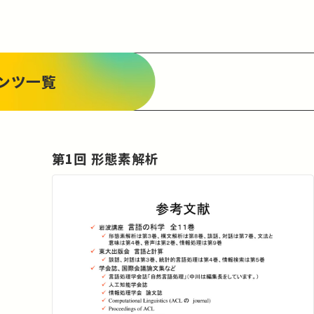
最終回は以上で説明してきたことを総括して、その
歴史的意義付けと未来の方向性を議論する。
ンツ一覧
第1回 形態素解析