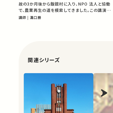
故の3か月後から飯舘村に入り、NPO 法人と協働
で、農業再生の道を模索してきました。この講演で
は、飯舘村の農地の現状を報告し、溝口教授が考
講師 | 溝口勝
える農業再生のシナリオを紹介します。 01:46 飯
舘村の紹介 06:03 農地の…
関連シリーズ