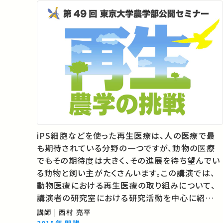
iPS細胞などを使った再生医療は、人の医療で最
も期待されている分野の一つですが、動物の医療
でもその期待度は大きく、その進展を待ち望んでい
る動物と飼い主がたくさんいます。この講演では、
動物医療における再生医療の取り組みについて、
講演者の研究室における研究活動を中心に紹介し
ます。 ※一部に動物の症例写真を含みます。予めご
講師 | 西村 亮平
了承の上ご覧ください。 04:03 犬の椎間板ヘルニ
2015年 開講