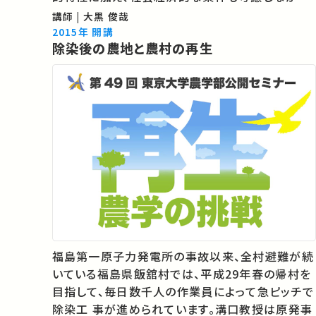
砂漠化の診断・治療・予防のためのシステム構築を
講師 | 大黒 俊哉
目指す研究を紹介します。 04:36 「砂漠化」とは？
2015年 開講
除染後の農地と農村の再生
11:00 砂漠化は…
福島第一原子力発電所の事故以来、全村避難が続
いている福島県飯舘村では、平成29年春の帰村を
目指して、毎日数千人の作業員によって急ピッチで
除染工 事が進められています。溝口教授は原発事