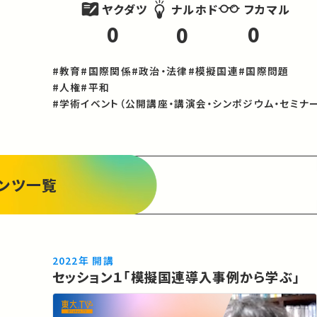
ヤクダツ
フカマル
ナルホド
0
0
0
#教育
#国際関係
#政治・法律
#模擬国連
#国際問題
#人権
#平和
#学術イベント（公開講座・講演会・シンポジウム・セミナー
ンツ一覧
2022年 開講
セッション１「模擬国連導入事例から学ぶ」