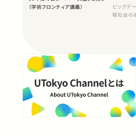
ビッグデ
（学術フロンティア講義）
報社会の