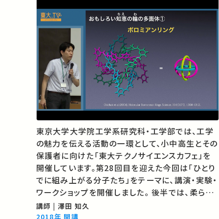
東京大学大学院工学系研究科・工学部では、工学
の魅力を伝える活動の一環として、小中高生とその
保護者に向けた「東大テクノサイエンスカフェ」を
開催しています。第28回目を迎えた今回は「ひとり
でに組み上がる分子たち」をテーマに、講演・実験・
ワークショップを開催しました。 後半では、柔らか
いワイヤー（モール）を使い、知恵の輪のように絡め
講師 | 澤田 知久
て、さまざまな多面体を作って遊びながら分子につ
2018年 開講