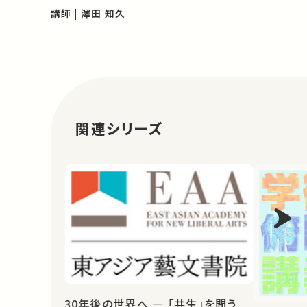
イベントの、全体の様子をダイジェストでお届けし
講師 | 澤田 知久
ます。 ★東大テクノサイエンスカフェ
http://www.t.u-tokyo.ac.jp/…
関連シリーズ
30年後の世界へ ― 「共生」を問う