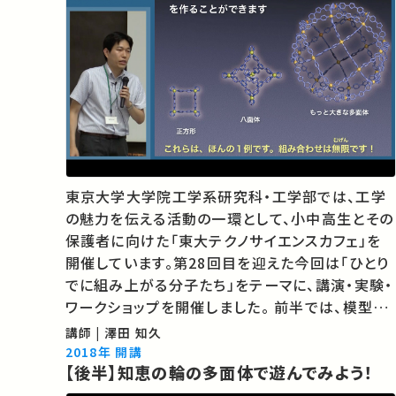
東京大学大学院工学系研究科・工学部では、工学
の魅力を伝える活動の一環として、小中高生とその
保護者に向けた「東大テクノサイエンスカフェ」を
開催しています。第28回目を迎えた今回は「ひとり
でに組み上がる分子たち」をテーマに、講演・実験・
ワークショップを開催しました。 前半では、模型作
りや分子を使った実験を通して自己集合する分子
講師 | 澤田 知久
について学びます！ ★東大テクノサイエンスカフェ
2018年 開講
【後半】知恵の輪の多面体で遊んでみよう！
http://www.t.u-to…