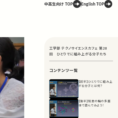
中高生向け TOP
English TOP
工学部 テクノサイエンスカフェ 第28
回 ひとりでに組み上がる分子たち
コンテンツ一覧
【前半】ひとりでに組み上
がる分子とは何？
【後半】知恵の輪の多面
体で遊んでみよう！