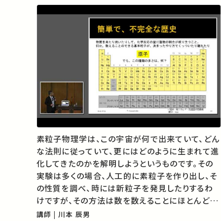
素粒子物理学は、この宇宙が何で出来ていて、どん
な法則に従っていて、更にはどのように生まれて進
化してきたのかを解明しようというものです。その
実験は多くの場合、人工的に素粒子を作り出し、そ
の性質を調べ、時には新粒子を発見したりするわ
けですが、その方法は数を数えることにほとんど尽
きます。目に見えない素粒子をどのようにして調
講師 | 川本 辰男