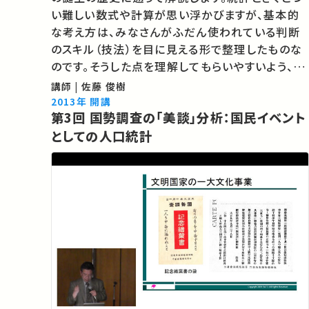
い難しい数式や計算が思い浮かびますが、基本的
な考え方は、みなさんがふだん使われている判断
のスキル（技法）を目に見える形で整理したものな
のです。そうした点を理解してもらいやすいよう、講
座全体の入り口もかねて、数式をほとんど使わず
講師 | 佐藤 俊樹
に、統計学の誕生の一コマを当時の社会の背景と
2013年 開講
第3回 国勢調査の「美談」分析：国民イベント
あわせて紹介していきます。
としての人口統計