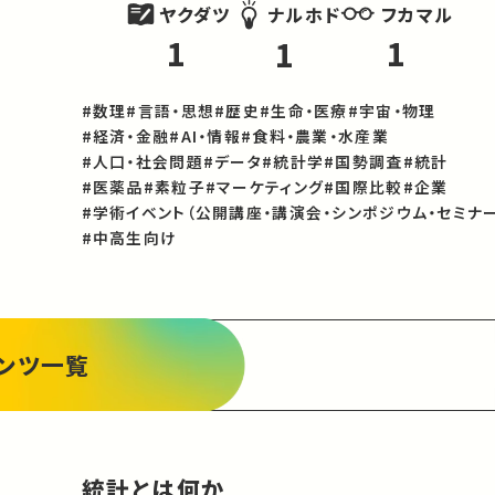
ヤクダツ
フカマル
ナルホド
1
1
1
#数理
#言語・思想
#歴史
#生命・医療
#宇宙・物理
#経済・金融
#AI・情報
#食料・農業・水産業
#人口・社会問題
#データ
#統計学
#国勢調査
#統計
#医薬品
#素粒子
#マーケティング
#国際比較
#企業
#学術イベント（公開講座・講演会・シンポジウム・セミナー
#中高生向け
ンツ一覧
統計とは何か