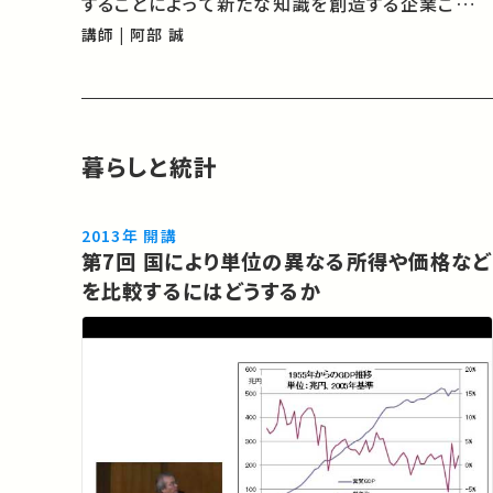
することによって新たな知識を創造する企業こそ
が、競合の一歩先を行き競争優位に立つことが出
講師 | 阿部 誠
来ます。今回の講義では、マーケティングにおける
統計の応用性を事例を交えながら紹介…
暮らしと統計
2013年 開講
第7回 国により単位の異なる所得や価格など
を比較するにはどうするか