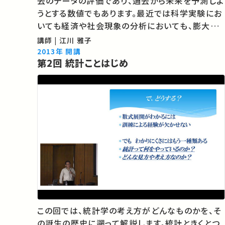
去のデータの評価であり、過去から未来を予測しよ
うとする数値でもあります。最近では科学実験にお
いても経済や社会現象の分析においても、膨大な
データを分析してその意味を探る手法が極めて重
講師 | 江川 雅子
要になっています。 世界統計年（The
2013年 開講
第2回 統計ことはじめ
International Year of Statistics）とされて…
この回では、統計学の考え方がどんなものかを、そ
の誕生の歴史に遡って解説します。統計ときくとつ