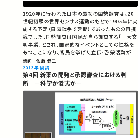
1920年に行われた日本の最初の国勢調査は、20
世紀初頭の世界センサス運動のもとで1905年に実
施する予定（日露戦争で延期）であったものの再挑
戦でした。国勢調査は国民が自ら調査する「一大文
明事業」とされ、国家的なイベントとしての性格を
もつことになり、官民を挙げた宣伝・啓蒙活動が多
様に繰り広げられました。この講義では記念に編
講師 | 佐藤 健二
纂された『国勢調査記念録』の「美談逸話」を素材
2013年 開講
第4回 新薬の開発と承認審査における判
に、この調査がもった意外な特質を歴史社…
断 －科学か儀式かー