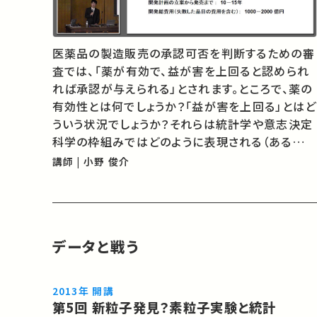
医薬品の製造販売の承認可否を判断するための審
査では、「薬が有効で、益が害を上回ると認められ
れば承認が与えられる」とされます。ところで、薬の
有効性とは何でしょうか？「益が害を上回る」とはど
ういう状況でしょうか？それらは統計学や意志決定
科学の枠組みではどのように表現される（あるいは
表現できない）のでしょうか？本講義では、現実の
講師 | 小野 俊介
医薬品規制の狭間にある重大な「そもそも論」を実
例を使って考えます。
データと戦う
2013年 開講
第5回 新粒子発見？素粒子実験と統計