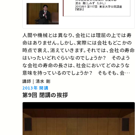
人間や機械とは異なり、会社には理屈の上では寿
命はありません。しかし、実際には会社もどこかの
時点で衰え、消えていきます。それでは、会社の寿命
はいったいどれぐらいなのでしょうか？ そのよう
な会社の寿命の長さは、社会においてどのような
意味を持っているのでしょうか？ そもそも、会社の
寿命はどうやって測ればよいのでしょうか？ 本講
講師 | 清水 剛
義では、戦後日本の大企業を取り上げて、このよう
2013年 開講
第9回 閉講の挨拶
な問いについて考えていきます。