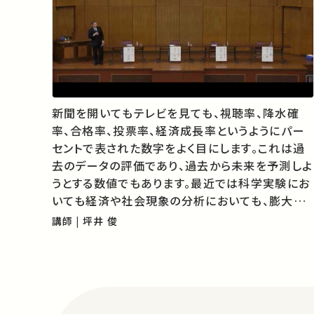
新聞を開いてもテレビを見ても、視聴率、降水確
率、合格率、投票率、経済成長率というようにパー
セントで表された数字をよく目にします。これは過
去のデータの評価であり、過去から未来を予測しよ
うとする数値でもあります。最近では科学実験にお
いても経済や社会現象の分析においても、膨大な
データを分析してその意味を探る手法が極めて重
講師 | 坪井 俊
要になっています。 世界統計年（The
International Year of Statistics）とされて
い…