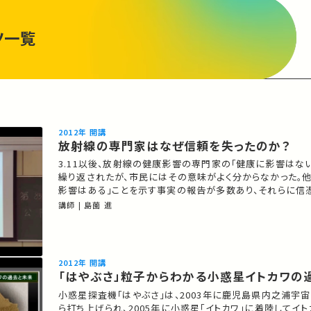
ツ一覧
2012年 開講
放射線の専門家はなぜ信頼を失ったのか？
3.11以後、放射線の健康影響の専門家の「健康に影響はな
繰り返されたが、市民にはその意味がよく分からなかった。
影響はある」ことを示す事実の報告が多数あり、それらに信
える人が少なくなかった。このように政府周辺の専門家が信
講師 | 島薗 進
はなぜ、どのようにして起こったのか。この講義では、その
らかにしたい。
2012年 開講
「はやぶさ」粒子からわかる小惑星イトカワの
小惑星探査機「はやぶさ」は、2003年に鹿児島県内之浦宇
ら打ち上げられ、2005年に小惑星「イトカワ」に着陸してイ