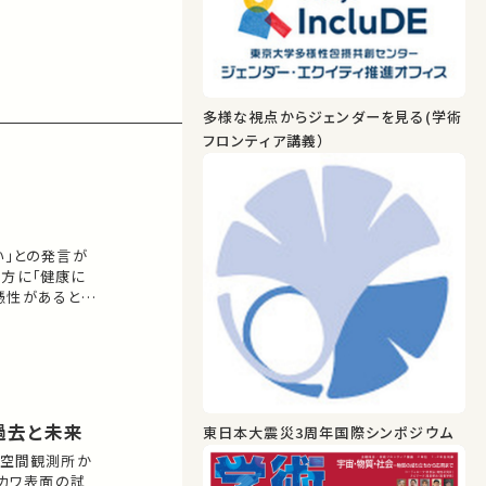
多様な視点からジェンダーを見る(学術
フロンティア講義）
い」との発言が
他方に「健康に
憑性があると考
頼を失う事態
歴史的な経緯を明
過去と未来
東日本大震災3周年国際シンポジウム
宙空間観測所か
トカワ表面の試