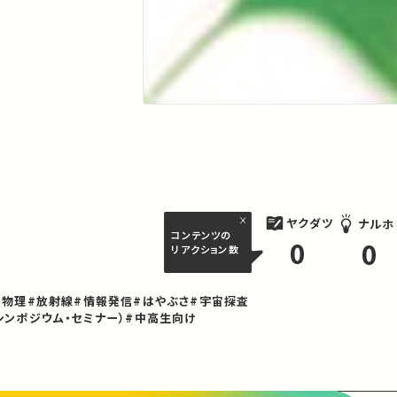
ヤクダツ
ナルホ
コンテンツの
0
0
リアクション数
・物理
#放射線
#情報発信
#はやぶさ
#宇宙探査
シンポジウム・セミナー）
#中高生向け