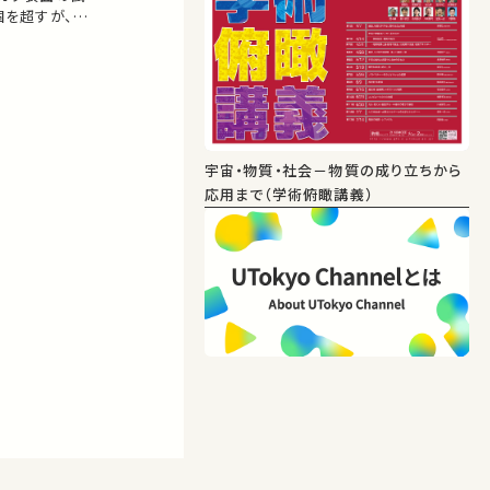
個を超すが、ほと
者達が最先端の
、イトカワの
宇宙・物質・社会－物質の成り立ちから
応用まで（学術俯瞰講義）