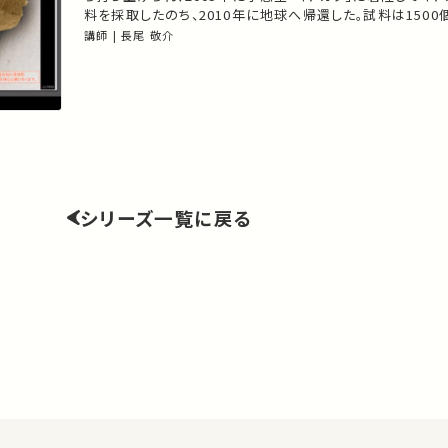
料を採取したのち、2010年に地球へ帰還した。試料は1500
んどが10分の1ミリより小さい微粒子であった。国内の研究
講師 | 長尾 敬介
分析技術を駆使して調べた砂粒にも満たない微小な粒子から
形成とその後の歴史が明らかになってきた様子を紹介する。
シリーズ一覧に戻る