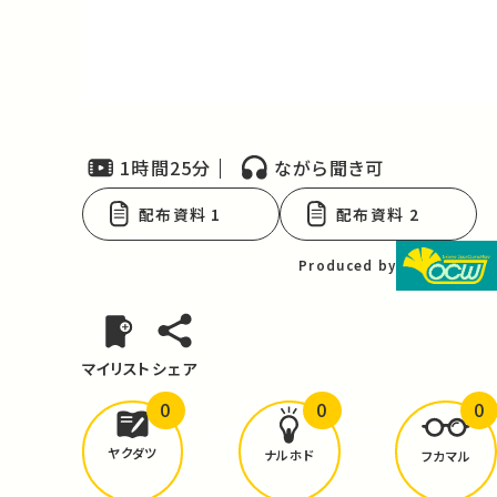
Video
1時間25分
ながら聞き可
配布資料 1
配布資料 2
Produced by
マイリスト
シェア
0
0
0
どんな学びが
ありましたか？
ヤクダツ
ナルホド
フカマル