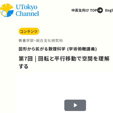
中高生向け TOP
Engl
コンテンツ
教養学部・総合文化研究科
図形から拡がる数理科学 (学術俯瞰講義)
第7回 | 回転と平行移動で空間を理解
する
Play