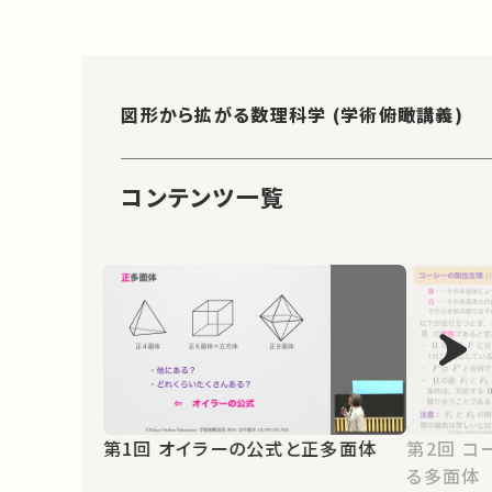
図形から拡がる数理科学 (学術俯瞰講義)
コンテンツ一覧
第1回 オイラーの公式と正多面体
第2回 コーシーの剛性定理と変形す
る多面体