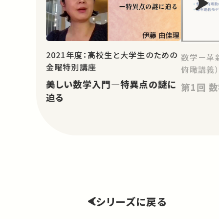
2021年度：高校生と大学生のための
数学ー革
金曜特別講座
俯瞰講義
美しい数学入門―特異点の謎に
第
迫る
シリーズに戻る