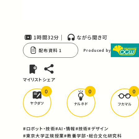
Video
1時間32分
ながら聞き可
配布資料 1
Produced by
マイリスト
シェア
0
0
0
どんな学びが
ありましたか？
ヤクダツ
ナルホド
フカマル
#ロボット・技術
#AI・情報
#技術
#デザイン
#東京大学正規授業
#教養学部・総合文化研究科