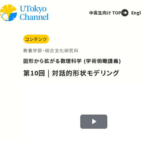
中高生向け TOP
Engl
コンテンツ
教養学部・総合文化研究科
図形から拡がる数理科学 (学術俯瞰講義)
第10回 | 対話的形状モデリング
Play