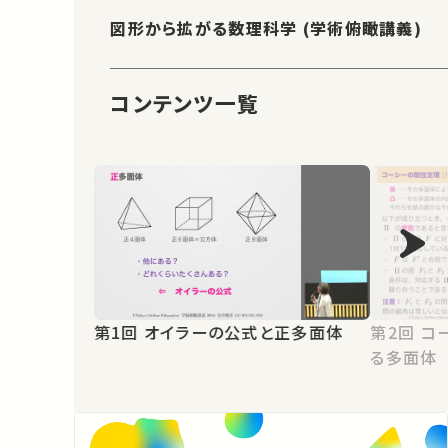
図形から拡がる数理科学 (学術俯瞰講義)
コンテンツ一覧
第1回 オイラーの公式と正多面体
第2回 コーシーの剛性定理と変形す
る多面体