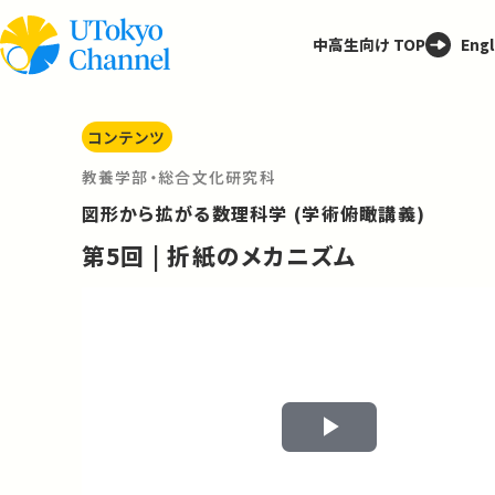
中高生向け TOP
Engl
コンテンツ
教養学部・総合文化研究科
図形から拡がる数理科学 (学術俯瞰講義)
第5回 | 折紙のメカニズム
Play