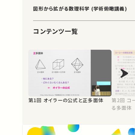
図形から拡がる数理科学 (学術俯瞰講義)
コンテンツ一覧
第1回 オイラーの公式と正多面体
第2回 コーシーの剛性定理と変形す
る多面体