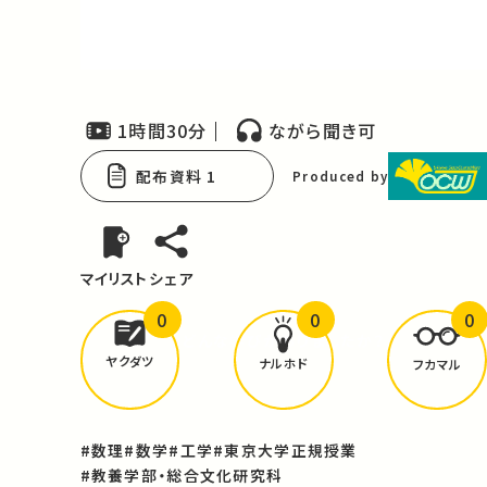
Video
1時間30分
ながら聞き可
配布資料 1
Produced by
マイリスト
シェア
0
0
0
どんな学びが
ありましたか？
ヤクダツ
ナルホド
フカマル
#数理
#数学
#工学
#東京大学正規授業
#教養学部・総合文化研究科