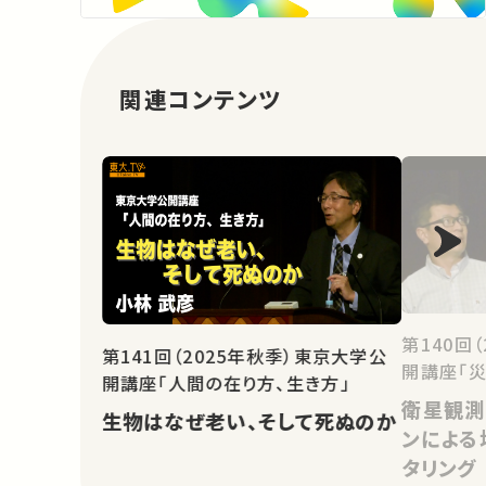
関連コンテンツ
第140回
第141回（2025年秋季）東京大学公
開講座「災
開講座「人間の在り方、生き方」
衛星観測
生物はなぜ老い、そして死ぬのか
ンによる
タリング