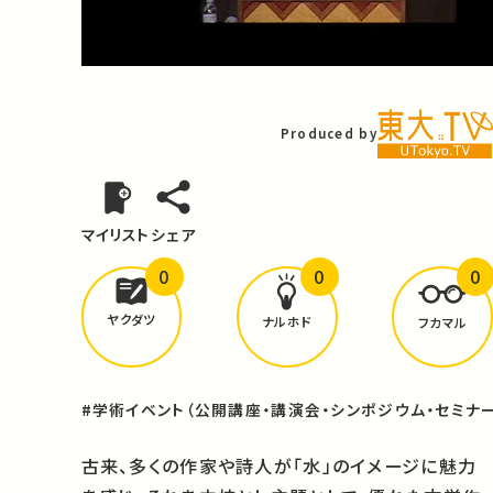
Video
Produced by
マイリスト
シェア
0
0
0
どんな学びが
ありましたか？
ヤクダツ
ナルホド
フカマル
#学術イベント（公開講座・講演会・シンポジウム・セミナー
古来、多くの作家や詩人が「水」のイメージに魅力