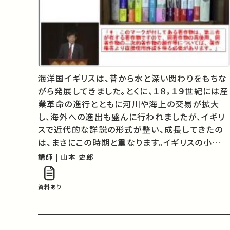
海洋国イギリスは、昔から水と深い関わりをもちな
がら発展してきました。とくに、１８，１９世紀には産
業革命の進行とともに河川や海上の交易が拡大
し、海外への進出も盛んに行われましたが、イギリ
スで近代的な詳説の形式が整い、成長してきたの
は、まさにこの時期と重なります。イギリスの小説
に、川や海、あるいは水そのものとの関わりや関心
講師 | 山本 史郎
がどのように表れているか、何人かの有名な作家の
作品から探ってみたいと思います。
資料あり