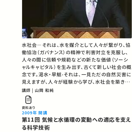
水社会―それは、水を媒介として人々が繋がり、協
働協治（ガバナンス）の精神で利害対立を克服し、
人々の間に信頼や規範などの新たな価値（ソーシ
ャルキャピタル）を生み出す、古くて新しい社会の概
念です。渇水・旱魃-それは、一見ただの自然災害に
見えますが、人々が経験から学び、水社会を築き上
げていく貴重な鍛錬の場とも言えます。日本を含む
講師 | 山岡 和純
モンスーンアジアの国々に共通した、水社会の成立
過程を辿り、私たちの未来社会の…
資料あり
2009年 開講
第11回 気候と水循環の変動への適応を支え
る科学技術