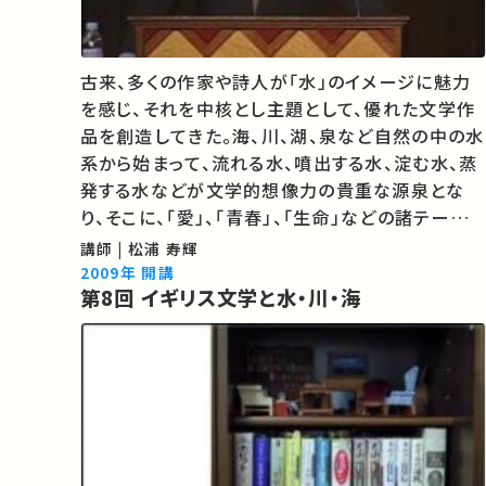
古来、多くの作家や詩人が「水」のイメージに魅力
を感じ、それを中核とし主題として、優れた文学作
品を創造してきた。海、川、湖、泉など自然の中の水
系から始まって、流れる水、噴出する水、淀む水、蒸
発する水などが文学的想像力の貴重な源泉とな
り、そこに、「愛」、「青春」、「生命」などの諸テーマが
結びついてきた。本講義では文学と「水」とが取り
講師 | 松浦 寿輝
組んできた関係の諸相を紹介し、小説や詩の中で
2009年 開講
第8回 イギリス文学と水・川・海
「水」がどのように表象さ…