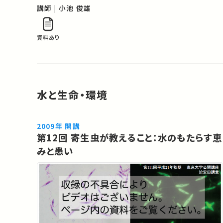
ケーンなど、極端な水循環現象が世界各地で発生
講師 | 小池 俊雄
している。これらの変化を予測し、それに伴うリスク
を評価し、有効な適応策を策定して…
資料あり
水と生命・環境
2009年 開講
第12回 寄生虫が教えること：水のもたらす恵
みと患い