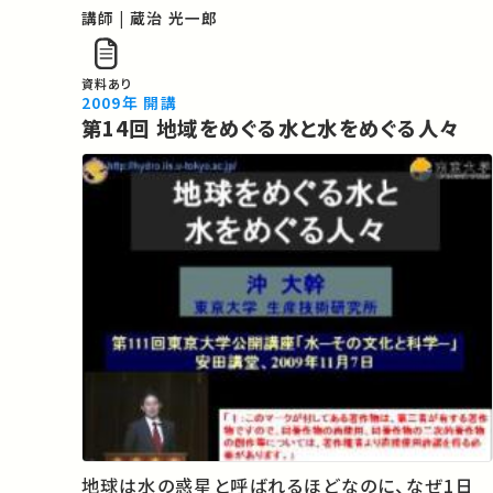
のか、東京大学愛知演習林における80年間に及ぶ
講師 | 蔵治 光一郎
長期研究をもとに、歴史的、科学的、社会経済的な
観点から総合的に検証し、将来を展…
資料あり
2009年 開講
第14回 地域をめぐる水と水をめぐる人々
地球は水の惑星と呼ばれるほどなのに、なぜ1日