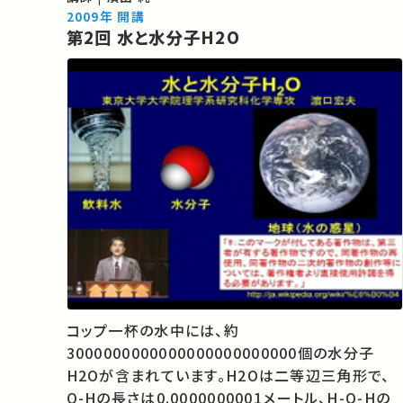
世界を生み出すに至りましたが、私たちが直面して
2009年 開講
第2回 水と水分子H2O
いる地球環境問題はこの人間圏と地球…
コップ一杯の水中には、約
3000000000000000000000000個の水分子
H2Oが含まれています。H2Oは二等辺三角形で、
O-Hの長さは0.0000000001メートル、H-O-Hの