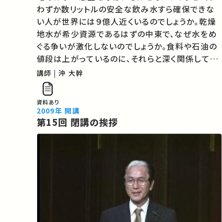
わずか数リットルの安全な飲み水すら確保できな
い人が世界には９億人近くいるのでしょうか。乾燥
地水が希少資源であるはずの中東で、なぜ水をめ
ぐる争いが激化しないのでしょうか。食料や石油の
値段は上がっているのに、それらと深く関係してい
る水の値段は上がらないのでしょうか。電気もガス
講師 | 沖 大幹
も交通も電話も塩もタバコも民間企業が提供して
いるのに、どうして水だけは民営化に対して…
資料あり
2009年 開講
第15回 閉講の挨拶