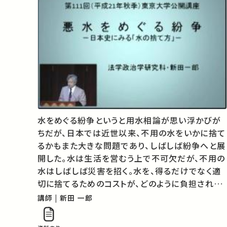
水をめぐる紛争というと用水相論が思い浮かびが
ちだが、日本では近世以来、不用の水をいかに捨て
るかもまた大きな問題であり、しばしば紛争へと展
開した。水は生活を営むう上で不可欠だが、不用の
水はしばしば災害を招く。水を、得るだけでなく適
切に捨てるためのコストが、どのように負担される
べきか、その調整のためにどのような仕組みが作動
講師 | 新田 一郎
していたのか。都市生活排水ではなく、農村の「悪
水」に焦点を据え、水を捨てるため…