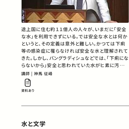
途上国に住む約１１億人の人々が、いまだに「安全
な水」を利用できずにいる。では安全な水とは何か
というと、その定義は意外と難しい。かつては下痢
等の感染症に罹らなければ安全な水と理解されて
きた。しかし、バングラディシュなどでは、「下痢にな
らないから」安全と思われていた水がヒ素に汚染さ
れ、多大な健康被害がもたらされてしまった。安全
講師 | 神馬 征峰
な水の確保のために、国際保健の現場で培われて
きた知識と知恵の一端を紹介した…
資料あり
水と文学