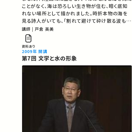
ことがなく、海は恐ろしい生き物が住む、暗く底知
れない場所として描かれました。時折本物の海を
見る詩人がいても、「割れて避けて砕け散る波も」、
「ひねもすのたりのたり」の海も、詩歌の伝統にない
講師 | 戸倉 英美
ものをその目で見ることは困難でした。中国の人々
が捉えた水の姿のいくつかを、日…
資料あり
2009年 開講
第7回 文学と水の形象