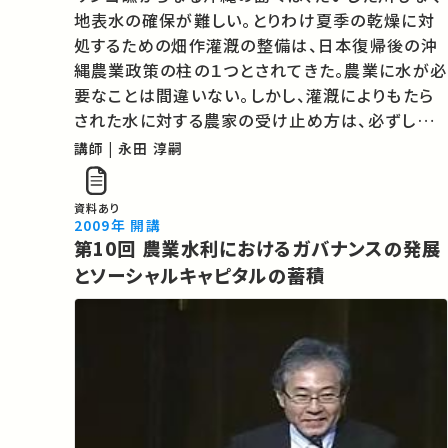
地表水の確保が難しい。とりわけ夏季の乾燥に対
処するための畑作灌漑の整備は、日本復帰後の沖
縄農業政策の柱の１つとされてきた。農業に水が必
要なことは間違いない。しかし、灌漑によりもたら
された水に対する農家の受け止め方は、必ずしも
政策が想定した通りではなかった。沖縄農業と水と
講師 | 永田 淳嗣
の一筋縄ではいかない関係を、農家の水へのまな
ざしの進化という視点から読み解いてみた…
資料あり
2009年 開講
第10回 農業水利におけるガバナンスの発展
とソーシャルキャピタルの蓄積