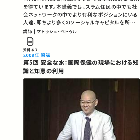
を得ています。本講義では、スラム住民の中でも社
会ネットワークの中でより有利なポジションにいる
人達、即ちより多くのソーシャルキャピタルを所有
している人達が、より安価で安全な水にアクセスし
講師 | マトゥシュ・ペトゥル
やすい構造を明らかにし、より公正で多くの人のニ
ーズを満たすための方策を提示しま…
資料あり
2009年 開講
第5回 安全な水：国際保健の現場における知
識と知恵の利用