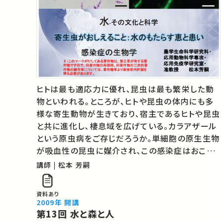
ヒトは最も適応力に優れ、昆虫は最も繁栄した動
物といわれる。ところが、ヒトや昆虫の体内にも多
様な寄生動物が生きており、宿主であるヒトや昆虫
と共に進化し、棲息域を広げている。カラアザール
という原虫病をご存じだろうか。単細胞の原生生物
が吸血性の昆虫に媒介され、この感染症はおこる。
本講義では水の利用による環境の変化とそれに伴
講師 | 松本 芳嗣
う感染症の流行について考えてみたい。生態系の
豊かな土地は寄生原虫にとっても豊かな…
資料あり
2009年 開講
第13回 水と森と人