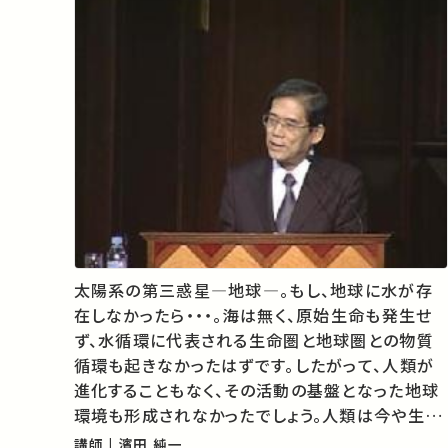
太陽系の第三惑星―地球―。もし、地球に水が存
在しなかったら・・・。海は無く、原始生命も発生せ
ず、水循環に代表される生命圏と地球圏との物質
循環も起きなかったはずです。したがって、人類が
進化することもなく、その活動の基盤となった地球
環境も形成されなかったでしょう。人類は今や生命
圏の枠を越えて、人工物を含む人間圏ともいうべき
講師 | 濱田 純一