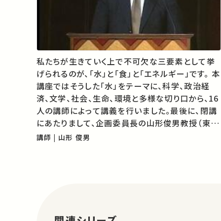
私たちが生きていく上で不可欠な三要素として挙
げられるのが、「水」と「食」と「エネルギー」です。 本
講座ではそうした「水」をテーマに、科学、政治経
済、文学、社会、生命、環境と多様な切り口から、16
人の講師によって講義を行いました。最後に、閉講
にあたりまして、企画委員長の山形俊男教授（東京
大学大学院理学系研究科長）よりご挨拶を申し上
講師 | 山形 俊男
げます。
関連シリーズ