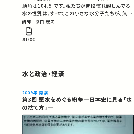
頂角は104.5°です。私たちが普段慣れ親しんでる
水の性質は、すべてこの小さな水分子たちが、気が
遠くなるような数集まって集団として行動する結果
講師 | 濱口 宏夫
生じるのです。この講義では、H2Oが何故二等辺三
角形の構造をとるのかという基礎的な問題から、ミ
資料あり
ネラルウォーターやワインの味ま…
水と政治・経済
2009年 開講
第3回 悪水をめぐる紛争―日本史に見る「水
の捨て方」―