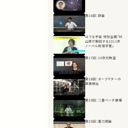
第16回：群論
はてな宇宙 特別企画「村
山斉が解説する2011年
ノーベル物理学賞」
第17回：10次元時空
第18回：ダークマターの
直接検出
第19回：二重ベータ崩壊
第20回：重力理論