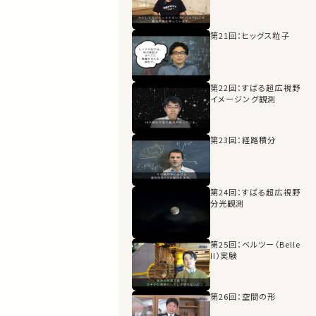
第21回：ヒッグス粒子
第22回：すばる超広視野
イメージング観測
第23回：経路積分
第24回：すばる超広視野
分光観測
第25回：ベルツー（Belle
II）実験
第26回：空間の形