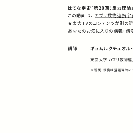
はてな宇宙「第20回：重力理論
この動画は、
カブリ数物連携宇宙研
★東大TVのコンテンツが別の
あなたのお気に入りの講義・講演
講師
ギュムルクチュオル
東京大学 カブリ数物
※所属・役職は登壇当時の