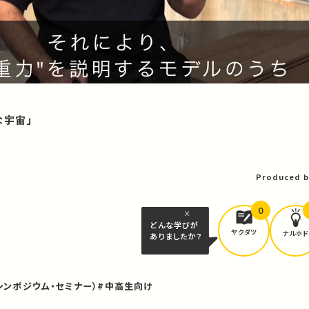
てな宇宙」
Produced b
0
どんな学びが
ヤクダツ
ナルホド
ありましたか？
シンポジウム・セミナー）
#中高生向け