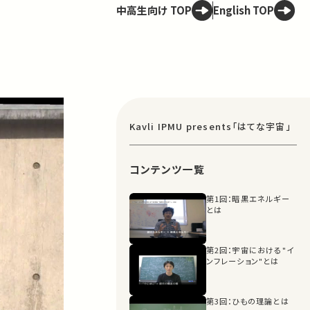
中高生向け TOP
English TOP
Kavli IPMU presents「はてな宇宙」
コンテンツ一覧
第1回：暗黒エネルギー
とは
第2回：宇宙における"イ
ンフレーション"とは
第3回：ひもの理論とは