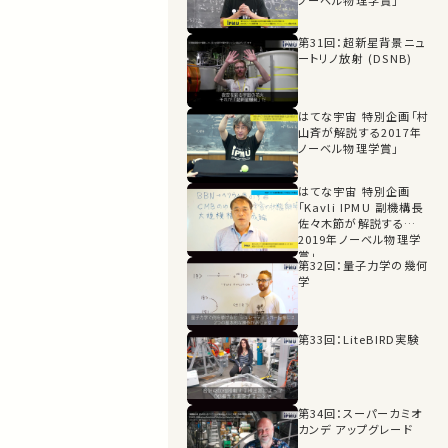
ノーベル物理学賞」
第31回：超新星背景ニュ
ートリノ放射 (DSNB)
はてな宇宙 特別企画「村
山斉が解説する2017年
ノーベル物理学賞」
はてな宇宙 特別企画
「Kavli IPMU 副機構長
佐々木節が解説する
2019年ノーベル物理学
賞」
第32回：量子力学の幾何
学
第33回：LiteBIRD実験
第34回：スーパーカミオ
カンデ アップグレード