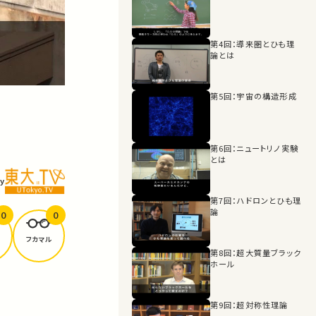
第4回：導来圏とひも理
論とは
第5回：宇宙の構造形成
第6回：ニュートリノ実験
とは
y
第7回：ハドロンとひも理
論
0
0
フカマル
第8回：超大質量ブラック
ホール
第9回：超対称性理論