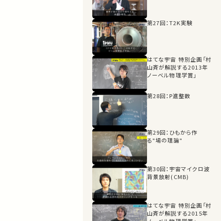
第27回：T2K実験
はてな宇宙 特別企画「村
山斉が解説する2013年
ノーベル物理学賞」
第28回：P進整数
第29回：ひもから作
る"場の理論"
第30回：宇宙マイクロ波
背景放射(CMB)
はてな宇宙 特別企画「村
山斉が解説する2015年