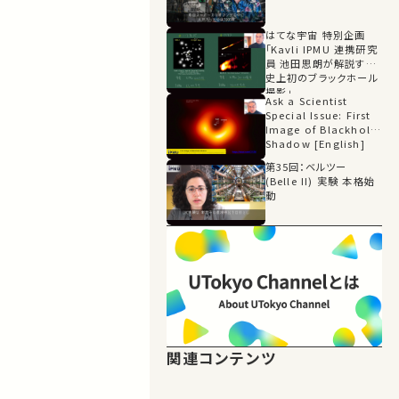
はてな宇宙 特別企画
「Kavli IPMU 連携研究
員 池田思朗が解説する
史上初のブラックホール
撮影」
Ask a Scientist
Special Issue: First
Image of Blackhole
Shadow [English]
第35回：ベルツー
(Belle II) 実験 本格始
動
関連コンテンツ