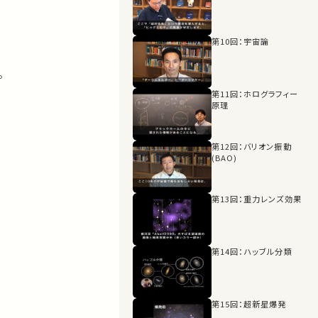
第10回：宇宙論
。
第11回：ホログラフィー
原理
第12回：バリオン振動
(BAO)
第13回：重力レンズ効果
第14回：ハッブル分類
第15回：超新星爆発