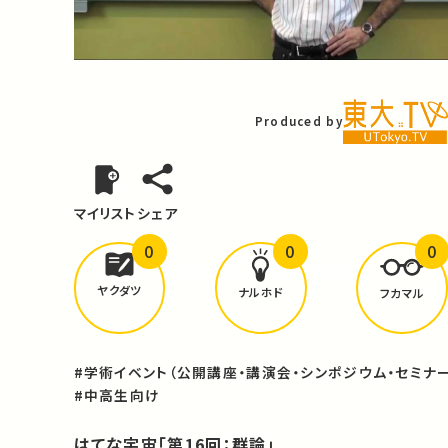
Video
Produced by
マイリスト
シェア
0
0
0
どんな学びが
ありましたか？
ヤクダツ
ナルホド
フカマル
#学術イベント（公開講座・講演会・シンポジウム・セミナー
#中高生向け
はてな宇宙「第16回：群論」