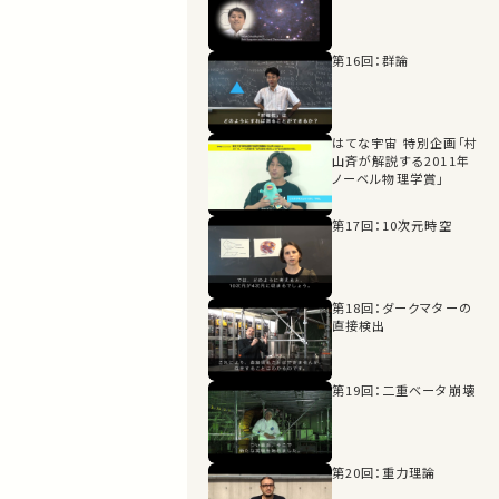
第16回：群論
はてな宇宙 特別企画「村
山斉が解説する2011年
ノーベル物理学賞」
第17回：10次元時空
第18回：ダークマターの
直接検出
第19回：二重ベータ崩壊
第20回：重力理論