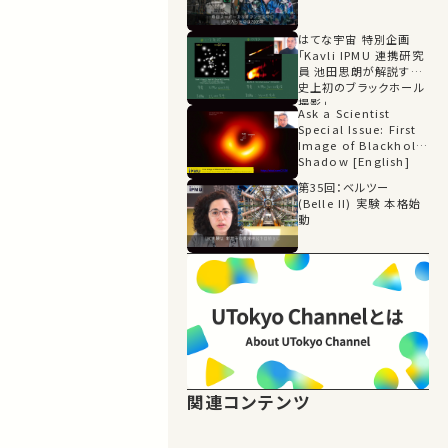
はてな宇宙 特別企画
「Kavli IPMU 連携研究
員 池田思朗が解説する
史上初のブラックホール
撮影」
Ask a Scientist
Special Issue: First
Image of Blackhole
Shadow [English]
第35回：ベルツー
(Belle II) 実験 本格始
動
関連コンテンツ