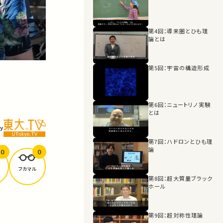
第4回：導来圏とひも理
論とは
第5回：宇宙の構造形成
第6回：ニュートリノ実験
とは
y
第7回：ハドロンとひも理
論
0
0
フカマル
第8回：超大質量ブラック
ホール
第9回：超対称性理論