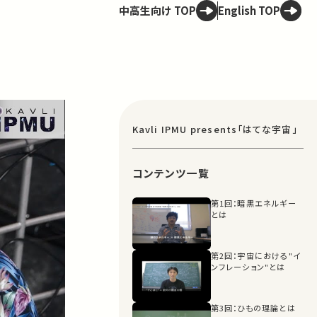
中高生向け TOP
English TOP
Kavli IPMU presents「はてな宇宙」
コンテンツ一覧
第1回：暗黒エネルギー
とは
第2回：宇宙における"イ
ンフレーション"とは
第3回：ひもの理論とは