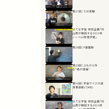
第27回：T2K実験
はてな宇宙 特別企画「村
山斉が解説する2013年
ノーベル物理学賞」
第28回：P進整数
第29回：ひもから作
る"場の理論"
第30回：宇宙マイクロ波
背景放射(CMB)
はてな宇宙 特別企画「村
山斉が解説する2015年