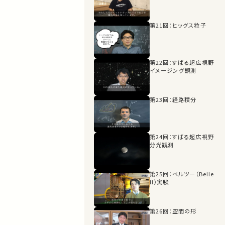
第21回：ヒッグス粒子
第22回：すばる超広視野
イメージング観測
第23回：経路積分
第24回：すばる超広視野
分光観測
第25回：ベルツー（Belle
II）実験
第26回：空間の形