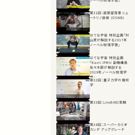
ノーベル物理学賞」
第31回：超新星背景ニュ
ートリノ放射 (DSNB)
はてな宇宙 特別企画「村
山斉が解説する2017年
ノーベル物理学賞」
はてな宇宙 特別企画
「Kavli IPMU 副機構長
佐々木節が解説する
2019年ノーベル物理学
賞」
第32回：量子力学の幾何
学
第33回：LiteBIRD実験
第34回：スーパーカミオ
カンデ アップグレード