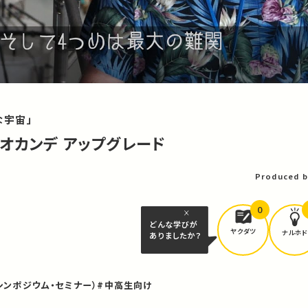
てな宇宙」
オカンデ アップグレード
Produced b
0
どんな学びが
ヤクダツ
ナルホド
ありましたか？
シンポジウム・セミナー）
#中高生向け