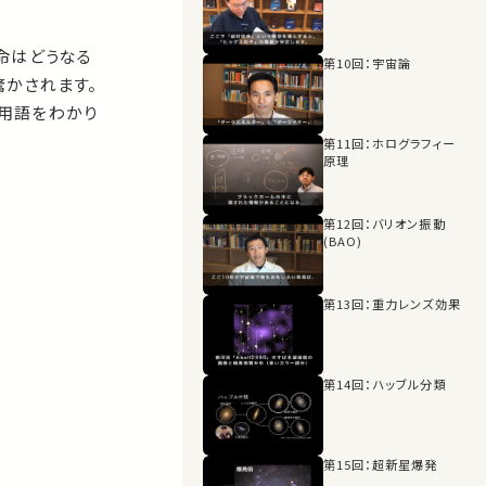
運命はどうなる
第10回：宇宙論
驚かされます。
門用語をわかり
第11回：ホログラフィー
原理
第12回：バリオン振動
(BAO)
第13回：重力レンズ効果
第14回：ハッブル分類
第15回：超新星爆発