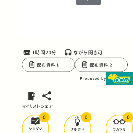
Play
Video
1時間20分
ながら聞き可
配布資料 1
配布資料 2
Produced by
マイリスト
シェア
0
0
0
どんな学びが
ありましたか？
ヤクダツ
ナルホド
フカマル