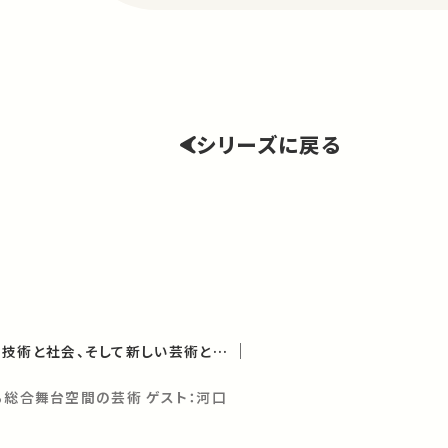
シリーズに戻る
情報が世界を変える－技術と社会、そして新しい芸術とは（学術俯瞰講義）
る総合舞台空間の芸術 ゲスト：河口