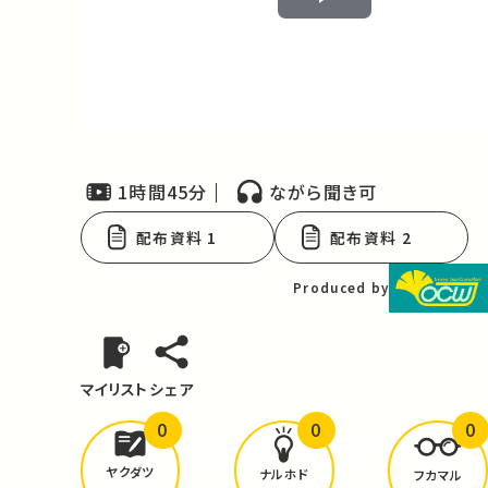
Play
Video
1時間45分
ながら聞き可
配布資料 1
配布資料 2
Produced by
マイリスト
シェア
0
0
0
どんな学びが
ありましたか？
ヤクダツ
ナルホド
フカマル