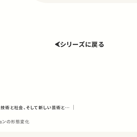
シリーズに戻る
情報が世界を変える－技術と社会、そして新しい芸術とは（学術俯瞰講義）
ションの形態変化