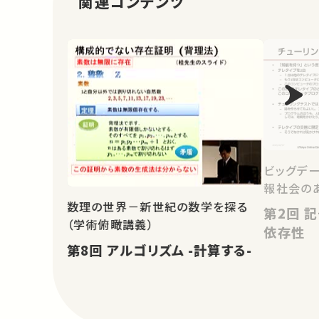
関連コンテンツ
ビッグデ
報社会の
数理の世界－新世紀の数学を探る
第2回 記号処理の諸問題と状況
（学術俯瞰講義）
依存性
第8回 アルゴリズム -計算する-