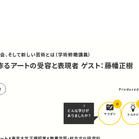
会、そして新しい芸術とは（学術俯瞰講義）
を作る――アートの受容と表現者 ゲスト：藤幡正樹
可
2
Produced
0
どんな学びが
ヤクダツ
ナルホド
ありましたか？
アート
#東京大学正規授業
#教養学部・総合文化研究科