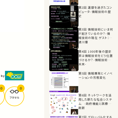
第2回 還暦を過ぎたコン
ピュータ-情報技術の歴
史
第3回 情報技術にいま何
が起きているのか？-情
報技術の現在 ゲスト：喜
連川優
第4回 1000年後の歴史
家は情報技術をどう位置
づけるか？-情報技術の
未来-
第5回 情報爆発とイノベ
 by
ーションの形態変化
0
0
第6回 ネットワークを活
フカマル
用した新たな社会システ
ム -政府機能と医療の
刷新
第7回 グローバル化する