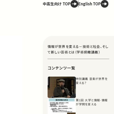
中高生向け TOP
English TOP
情報が世界を変える－技術と社会、そし
て新しい芸術とは（学術俯瞰講義）
コンテンツ一覧
特別講義 音楽が世界を
変える？
第1回 大学と情報-情報
が学問を変える