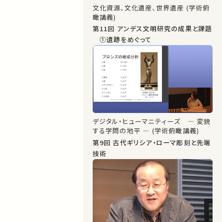
文化資源、文化遺産、世界遺産 (学術俯
瞰講義)
第11回 アンデス文明研究の成果と課題
①遺跡をめぐって
デジタル・ヒューマニティーズ ― 変貌
する学問の地平 ― (学術俯瞰講義)
第9回 古代ギリシア・ローマ彫刻と先端
技術