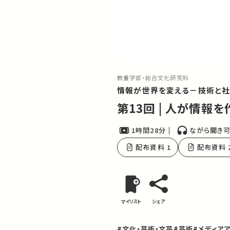
教養学部・総合文化研究科
情報が世界を変える－技術と社
第13回 | 人が情報
1時間28分
ながら聞き
配布資料 1
配布資料 
マイリスト
シェア
#文化・芸術・文芸
#芸術
#メディア