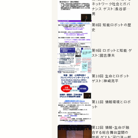
ネットワーク社会とガバ
ナンス ゲスト：長谷部恭
男
第8回 知能ロボットの歴
史
第9回 ロボットと知能 ゲ
スト：國吉康夫
第10回 生命とロボット
ゲスト：神崎亮平
第11回 情報環境とロボ
ット
第12回 情報・生命が融
合する総合舞台空間の
芸術 ゲスト：河口洋一郎