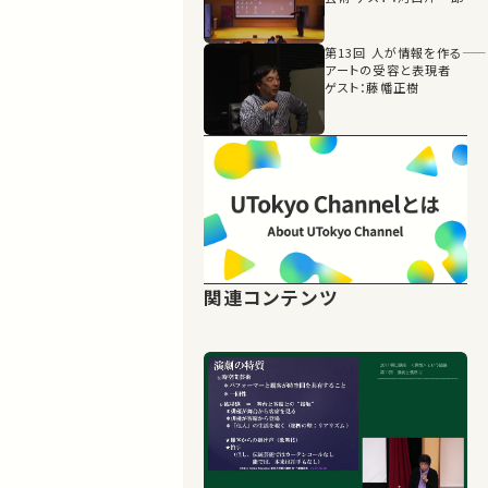
第13回 人が情報を作る――
アートの受容と表現者
ゲスト：藤幡正樹
関連コンテンツ