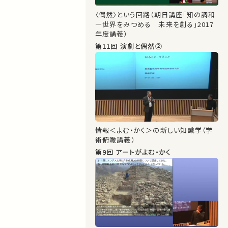
〈偶然〉という回路（朝日講座「知の調和
―世界をみつめる 未来を創る」2017
年度講義）
第11回 演劇と偶然②
情報＜よむ・かく＞の新しい知識学（学
術俯瞰講義）
第9回 アートがよむ・かく