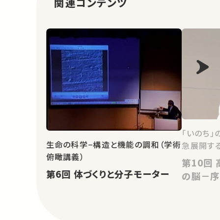
関連コンテンツ
「いのち」
生命の科学−構造と機能の調和（学術
急展開す
俯瞰講義）
第10回 高次生命システムとして
第6回 体づくりと分子モーター
の脳－序