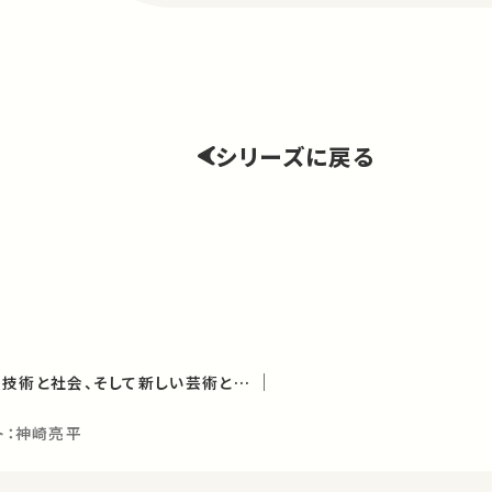
シリーズに戻る
情報が世界を変える－技術と社会、そして新しい芸術とは（学術俯瞰講義）
ト：神崎亮平