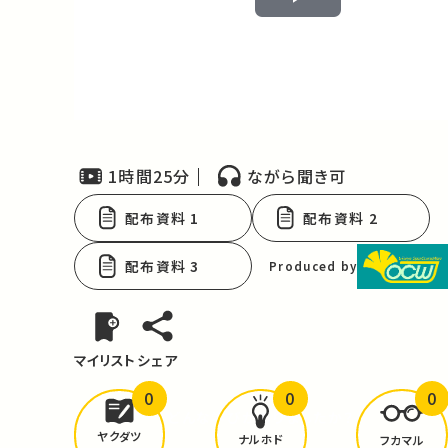
Play
Video
1時間25分
ながら聞き可
配布資料 1
配布資料 2
配布資料 3
Produced by
マイリスト
シェア
0
0
0
どんな学びが
ありましたか？
ヤクダツ
ナルホド
フカマル