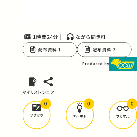
Video
1時間24分
ながら聞き可
配布資料 1
配布資料 2
Produced by
マイリスト
シェア
0
0
0
どんな学びが
ありましたか？
ヤクダツ
ナルホド
フカマル