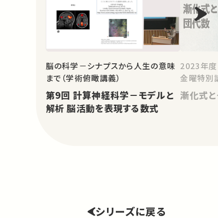
脳の科学－シナプスから人生の意味
2023年
まで（学術俯瞰講義）
金曜特別
第9回 計算神経科学－モデルと
漸化式と
解析 脳活動を表現する数式
シリーズに戻る