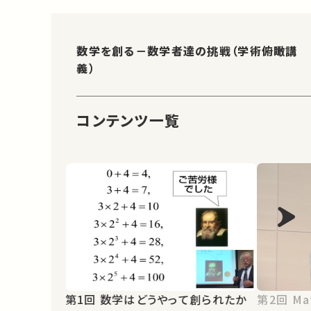
数学を創る－数学者達の挑戦（学術俯瞰講
義）
コンテンツ一覧
第1回 数学はどうやって創られたか
第2回 Mathematics “On