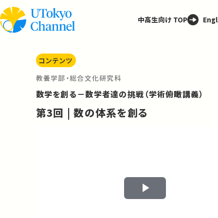
中高生向け TOP
Engl
コンテンツ
教養学部・総合文化研究科
数学を創る－数学者達の挑戦（学術俯瞰講義）
第3回 | 数の体系を創る
Play