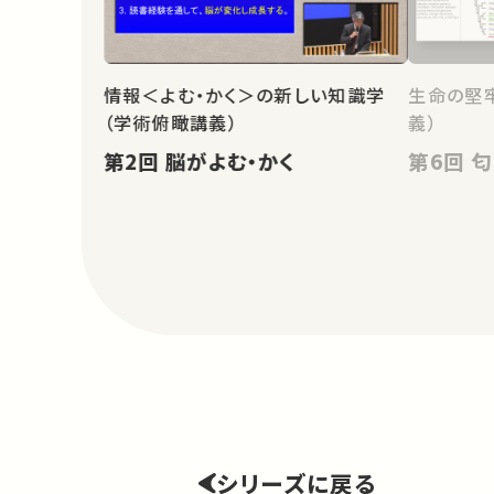
情報＜よむ・かく＞の新しい知識学
生命の堅
（学術俯瞰講義）
義）
第2回 脳がよむ・かく
第
シリーズに戻る