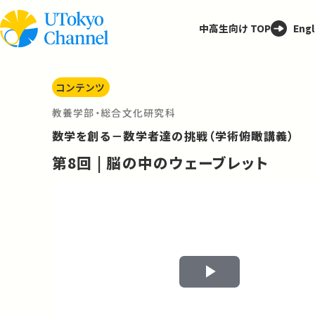
中高生向け TOP
Engl
コンテンツ
教養学部・総合文化研究科
数学を創る－数学者達の挑戦（学術俯瞰講義）
第8回 | 脳の中のウェーブレット
Play