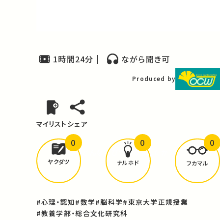
Video
1時間24分
ながら聞き可
Produced by
マイリスト
シェア
0
0
0
どんな学びが
ありましたか？
ヤクダツ
ナルホド
フカマル
#心理・認知
#数学
#脳科学
#東京大学正規授業
#教養学部・総合文化研究科