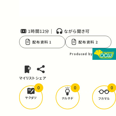
Video
1時間12分
ながら聞き可
配布資料 1
配布資料 2
Produced by
マイリスト
シェア
0
0
0
どんな学びが
ありましたか？
ヤクダツ
ナルホド
フカマル