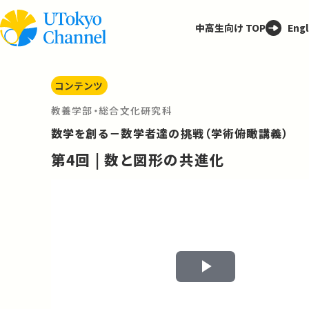
中高生向け TOP
Engl
コンテンツ
教養学部・総合文化研究科
数学を創る－数学者達の挑戦（学術俯瞰講義）
第4回 | 数と図形の共進化
Play