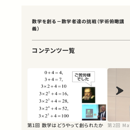
数学を創る－数学者達の挑戦（学術俯瞰講
義）
コンテンツ一覧
第1回 数学はどうやって創られたか
第2回 Mathematics “On