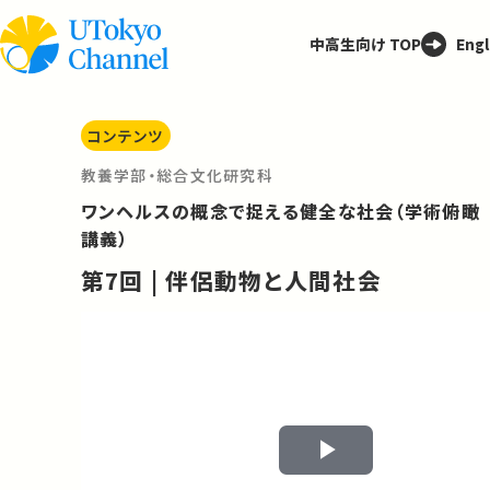
中高生向け TOP
Engl
コンテンツ
教養学部・総合文化研究科
ワンヘルスの概念で捉える健全な社会（学術俯瞰
講義）
第7回 | 伴侶動物と人間社会
Play