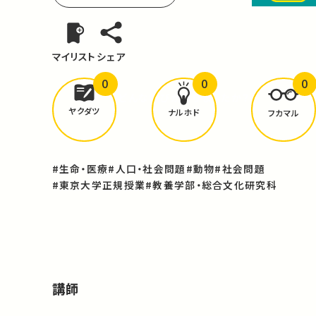
マイリスト
シェア
0
0
0
どんな学びが
ありましたか？
ヤクダツ
ナルホド
フカマル
#生命・医療
#人口・社会問題
#動物
#社会問題
#東京大学正規授業
#教養学部・総合文化研究科
講師