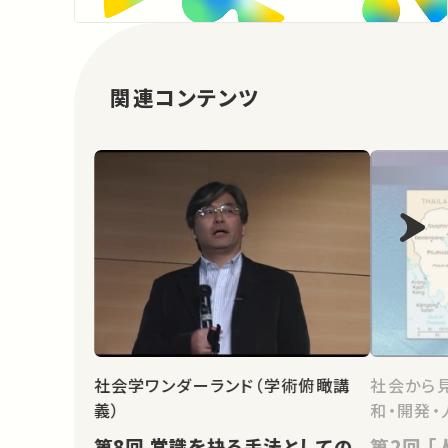
関連コンテンツ
社会学ワンダーランド（学術俯瞰講
社会から
義）
和・開発・
第8回 常識を抉る手法としての
第2回 ｢人間の安全保障｣と平和