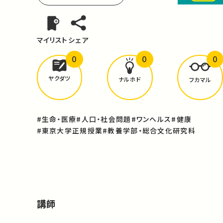
マイリスト
シェア
0
0
0
どんな学びが
ありましたか？
ヤクダツ
ナルホド
フカマル
#生命・医療
#人口・社会問題
#ワンヘルス
#健康
#東京大学正規授業
#教養学部・総合文化研究科
講師