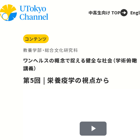
中高生向け TOP
Engl
コンテンツ
教養学部・総合文化研究科
ワンヘルスの概念で捉える健全な社会（学術俯瞰
講義）
第5回 | 栄養疫学の視点から
Play