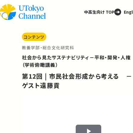
中高生向け TOP
Engl
コンテンツ
教養学部・総合文化研究科
社会から見たサステナビリティ－平和・開発・人権
（学術俯瞰講義）
第12回 | 市民社会形成から考える －
ゲスト遠藤貢