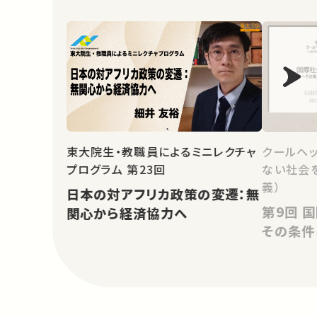
東大院生・教職員によるミニレクチャ
クールヘッ
プログラム 第23回
ない社会
義）
日本の対アフリカ政策の変遷：無
第9回 国際社会における平和－
関心から経済協力へ
その条件