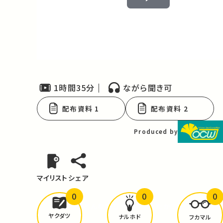
Play
Video
1時間35分
ながら聞き可
配布資料 1
配布資料 2
Produced by
マイリスト
シェア
0
0
0
どんな学びが
ありましたか？
ヤクダツ
ナルホド
フカマル