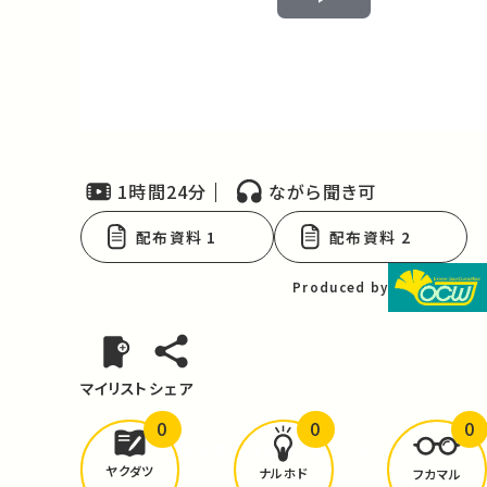
Play
Video
1時間24分
ながら聞き可
配布資料 1
配布資料 2
Produced by
マイリスト
シェア
0
0
0
どんな学びが
ありましたか？
ヤクダツ
ナルホド
フカマル