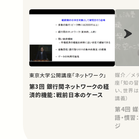
媒介／メ
東京大学公開講座「ネットワーク」
座「知の
第3回 銀行間ネットワークの経
い、世界は
済的機能：戦前日本のケース
講義）
第4回 媒介者としての貨幣・言
語・慣習
ジ