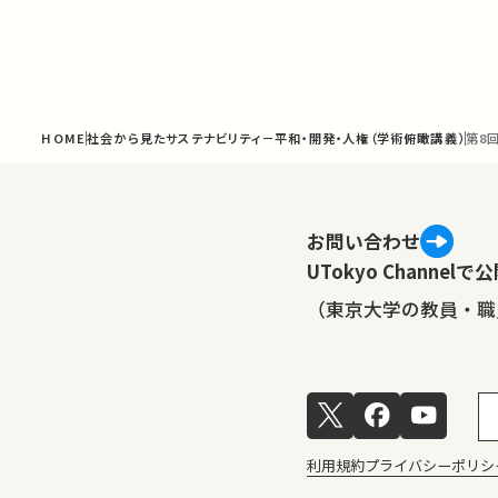
HOME
社会から見たサステナビリティ－平和・開発・人権（学術俯瞰講義）
第8
お問い合わせ
UTokyo Channe
（東京大学の教員・職
利用規約
プライバシーポリシ