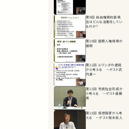
第9回 自由権規約委員
会はどんな活動をしてい
るのか？
第10回 国際人権保障の
諸相
第11回 ルワンダの虐殺
から考える －ゲスト武
内進一
第12回 市民社会形成か
ら考える －ゲスト遠藤
貢
第13回 仮想国家から考
える －ゲスト阪本拓人