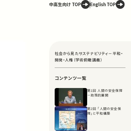
中高生向け TOP
English TOP
社会から見たサステナビリティ－平和・
開発・人権（学術俯瞰講義）
コンテンツ一覧
第1回 人間の安全保障
－政策的展開
第2回 ｢人間の安全保
障｣と平和構築