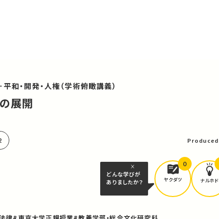
－平和・開発・人権（学術俯瞰講義）
障の展開
可
2
Produced
0
どんな学びが
ヤクダツ
ナルホド
ありましたか？
#法律
#東京大学正規授業
#教養学部・総合文化研究科