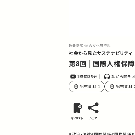
教養学部・総合文化研究科
社会から見たサステナビリティ
第8回 | 国際人権保
1時間35分
ながら聞き
配布資料 1
配布資料 
マイリスト
シェア
#政治・法律
#国際関係
#国際関係