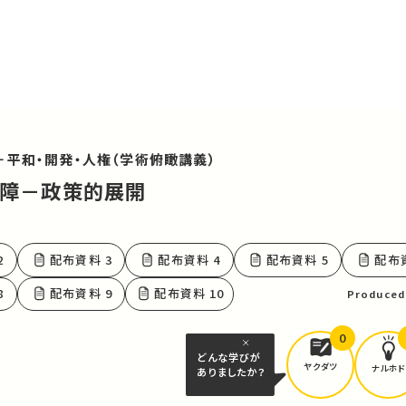
－平和・開発・人権（学術俯瞰講義）
全保障－政策的展開
可
2
配布資料 3
配布資料 4
配布資料 5
配布資
8
配布資料 9
配布資料 10
Produced
0
どんな学びが
ヤクダツ
ナルホド
ありましたか？