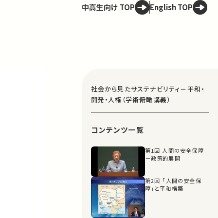
中高生向け TOP
English TOP
社会から見たサステナビリティ－平和・
開発・人権（学術俯瞰講義）
コンテンツ一覧
第1回 人間の安全保障
－政策的展開
第2回 ｢人間の安全保
障｣と平和構築