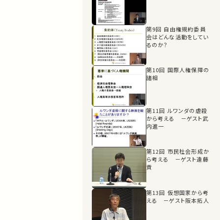
第9回 自由権規約委員
会はどんな活動をしてい
るのか？
第10回 国際人権保障の
諸相
第11回 ルワンダの虐殺
から考える －ゲスト武
内進一
第12回 市民社会形成か
ら考える －ゲスト遠藤
貢
第13回 仮想国家から考
える －ゲスト阪本拓人