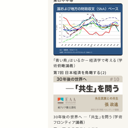
果の不平等
「青い鳥」はいるか－経済学で考える（学
術俯瞰講義）
第7回 日本経済を鳥瞰する(2)
30年後の世界へ ― 「共生」を問う（学術
フロンティア講義）