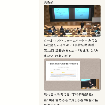
美術品
クールヘッド・ウォームハート－みえな
い社会をみるために（学術俯瞰講義）
第13回 講義のまとめ－「みえる」と「み
えない」のあいだで
現代日本を考える (学術俯瞰講義)
第10回 富める者と貧しき者：機会と結