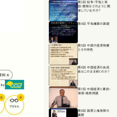
第3回 紛争・平和と貧
困・開発はどのように関
連しているのか？
第4回 平和構築の課題
第5回 中国の経済発展
とその特色
第6回 中国経済の高成
長はこのまま続くのか？
料 6
 by
第7回 中国経済と農民・
環境・腐敗問題
0
0
フカマル
第8回 国際人権保障の
展開