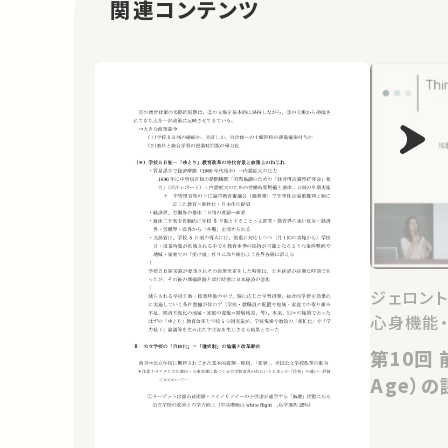
関連コンテンツ
ジェロント
心身機能
第10回 前期高齢期（Third
Age）の