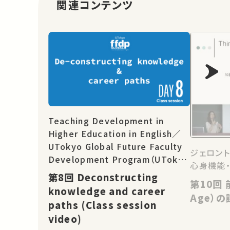
関連コンテンツ
Teaching Development in
Higher Education in English／
UTokyo Global Future Faculty
ジェロント
Development Program（UTokyo
心身機能
Global FFDP）
第8回 Deconstructing
第10回 前期高齢期（Third
knowledge and career
Age）の
paths (Class session
video)