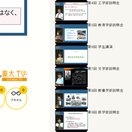
第4回 工学部説明会
第5回 教育学部説明会
第6回 学生講演
第7回 文学部説明会
y
0
0
第8回 教養学部説明会
フカマル
第9回 医学部説明会