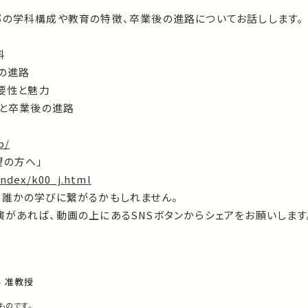
部の学科構成や教育の特徴、卒業後の進路についてお話しします。
科
後の進路
重要性と魅力
育と卒業後の進路
p/
望の方へ」
index/k00_j.html
の誰かの学びに繋がるかもしれません。
があれば、動画の上にあるSNSボタンからシェアをお願いします
 准教授
ものです。