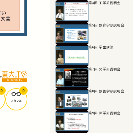
第4回 工学部説明会
第5回 教育学部説明会
第6回 学生講演
第7回 文学部説明会
y
0
0
第8回 教養学部説明会
フカマル
第9回 医学部説明会