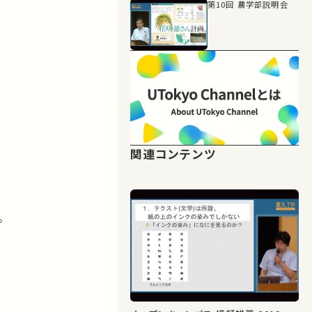
第10回 農学部説明会
。
関連コンテンツ
。