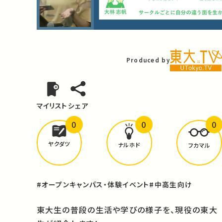
Video
Produced by
マイリスト
シェア
0
0
0
どんな学びが
ありましたか？
ヤクダツ
ナルホド
フカマル
#オープンキャンパス・体験イベント
#中高生向け
東大生の普段の生活や学びの様子を、現役の東大