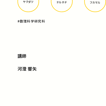
ヤクダツ
ナルホド
フカマル
#数理科学研究科
講師
河澄 響矢