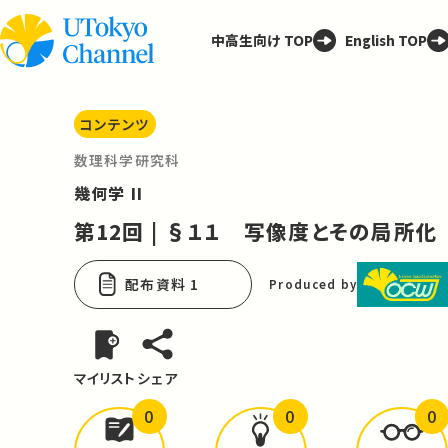
中高生向け TOP
English TOP
コンテンツ
数理科学研究科
幾何学 II
第12回 | §１１ 写像度とその局所化
配布資料 1
Produced by
マイリスト
シェア
0
0
0
どんな学びが
ありましたか？