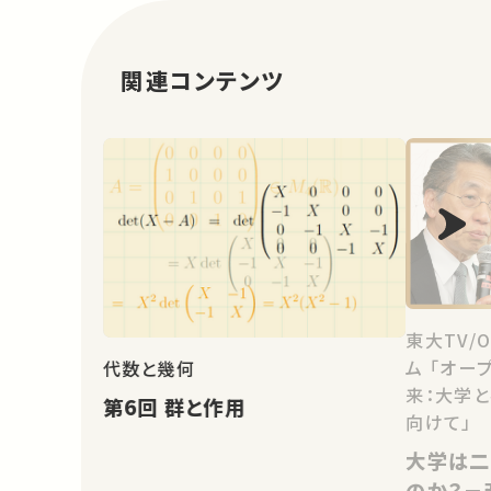
関連コンテンツ
東大TV/
ム 「オー
代数と幾何
来：大学
第6回 群と作用
向けて」
大学は二
のか？－