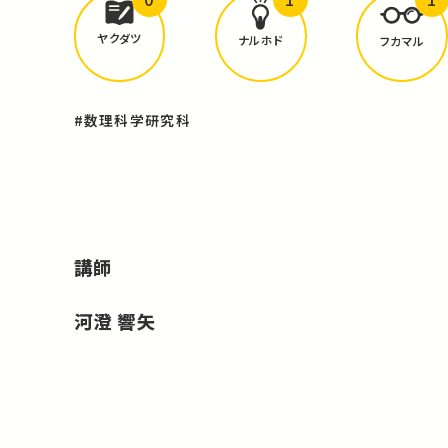
どんな学びが
ありましたか？
ヤクダツ
ナルホド
フカマル
#数理科学研究科
講師
河澄 響矢