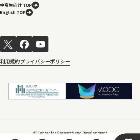
中高生向け TOP
English TOP
利用規約
プライバシーポリシー
© Center for Research and Development
of Higher Education, The University of Tokyo