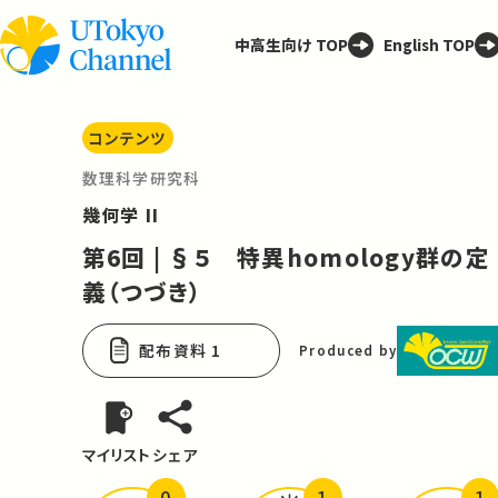
中高生向け TOP
English TOP
コンテンツ
数理科学研究科
幾何学 II
第6回 | §５ 特異homology群の定
義（つづき）
配布資料 1
Produced by
マイリスト
シェア
0
1
1