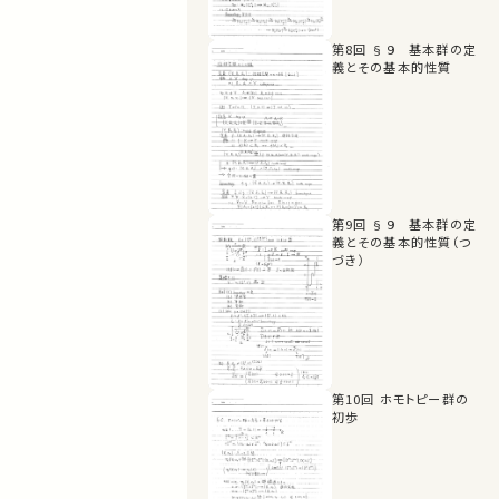
第8回 §９ 基本群の定
義とその基本的性質
第9回 §９ 基本群の定
義とその基本的性質（つ
づき）
第10回 ホモトピー群の
初歩