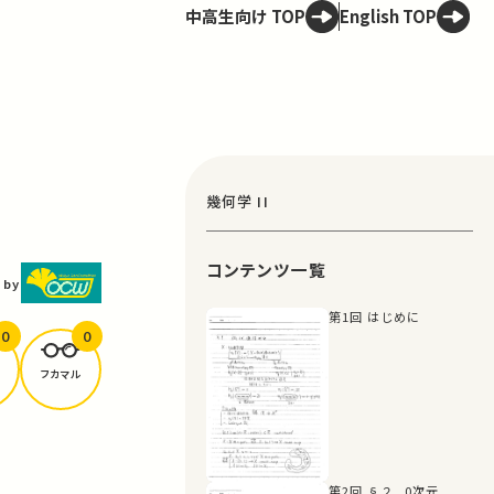
中高生向け TOP
English TOP
幾何学 II
コンテンツ一覧
 by
第1回 はじめに
0
0
フカマル
第2回 §２ 0次元