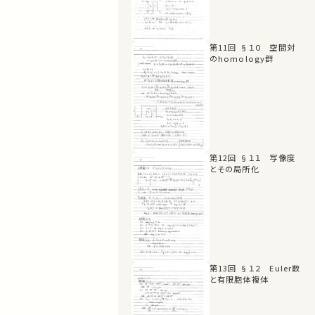
第11回 §１０ 空間対
のhomology群
第12回 §１１ 写像度
とその局所化
第13回 §１２ Euler数
と有限胞体複体