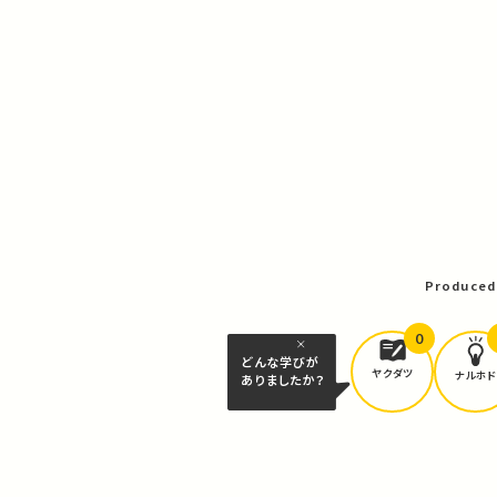
Produced
0
どんな学びが
ヤクダツ
ナルホド
ありましたか？