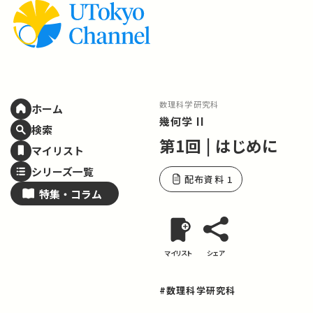
数理科学研究科
ホーム
幾何学 II
検索
第1回 | はじめに
マイリスト
シリーズ一覧
配布資料 1
特集・
コラム
マイリスト
シェア
#数理科学研究科