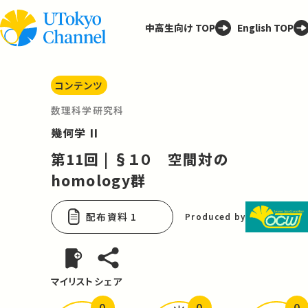
中高生向け TOP
English TOP
コンテンツ
数理科学研究科
幾何学 II
第11回 | §１０ 空間対の
homology群
配布資料 1
Produced by
マイリスト
シェア
0
0
0