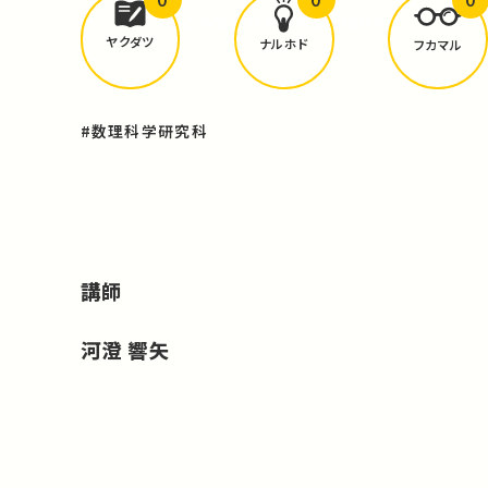
どんな学びが
ありましたか？
ヤクダツ
ナルホド
フカマル
#数理科学研究科
講師
河澄 響矢