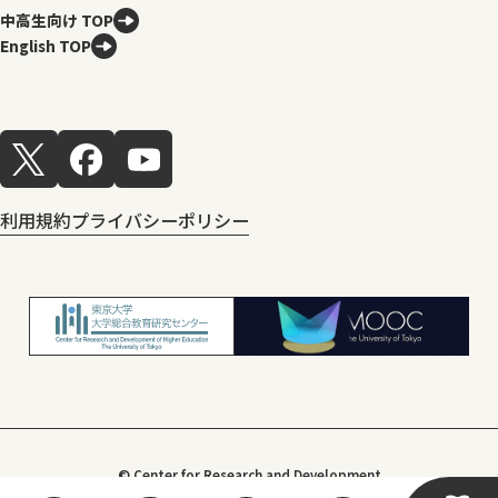
中高生向け TOP
English TOP
利用規約
プライバシーポリシー
© Center for Research and Development
of Higher Education, The University of Tokyo