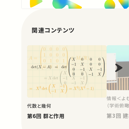
関連コンテンツ
情報＜よ
（学術俯瞰
代数と幾何
第
第6回 群と作用