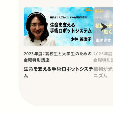
2023年度：高校生と大学生のための
2025年
金曜特別講座
金曜特別
生命を支える手術ロボットシステ
植物が光
ム
ニズム