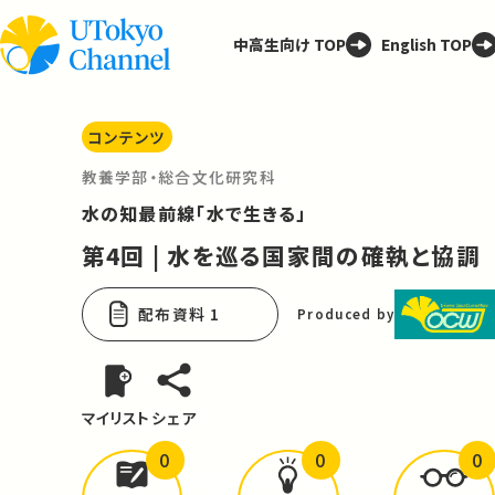
中高生向け TOP
English TOP
コンテンツ
教養学部・総合文化研究科
水の知最前線「水で生きる」
第4回 | 水を巡る国家間の確執と協調
配布資料 1
Produced by
マイリスト
シェア
0
0
0
どんな学びが
ありましたか？