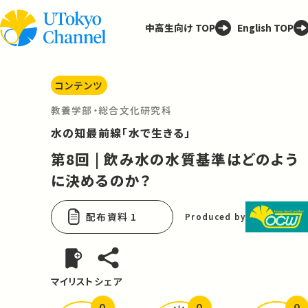
中高生向け TOP
English TOP
コンテンツ
教養学部・総合文化研究科
水の知最前線「水で生きる」
第8回 | 飲み水の水質基準はどのよう
に決めるのか？
配布資料 1
Produced by
マイリスト
シェア
0
0
0