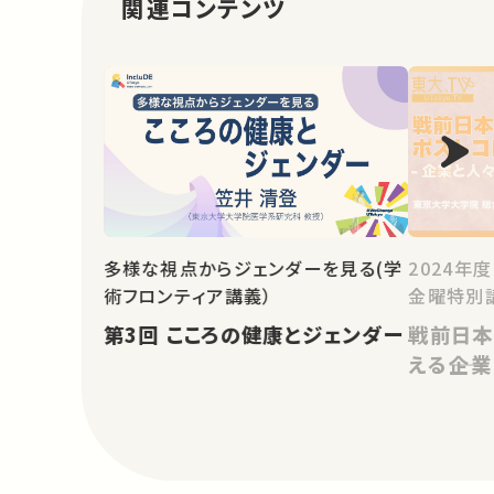
関連コンテンツ
多様な視点からジェンダーを見る(学
2024年
術フロンティア講義）
金曜特別
第3回 こころの健康とジェンダー
戦前日本
える――企