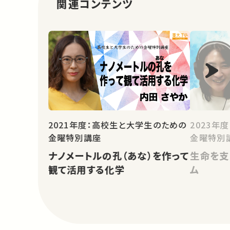
関連コンテンツ
2021年度：高校生と大学生のための
2023年
金曜特別講座
金曜特別
ナノメートルの孔（あな）を作って
生命を支
観て活用する化学
ム