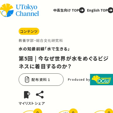
中高生向け TOP
English TOP
コンテンツ
教養学部・総合文化研究科
水の知最前線「水で生きる」
第5回 | 今なぜ世界が水をめぐるビジ
ネスに着目するのか？
配布資料 1
Produced by
マイリスト
シェア
0
0
0