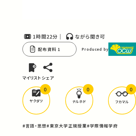
Video
1時間22分
ながら聞き可
配布資料 1
Produced by
マイリスト
シェア
0
0
0
どんな学びが
ありましたか？
ヤクダツ
ナルホド
フカマル
#言語・思想
#東京大学正規授業
#学際情報学府