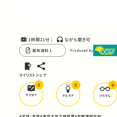
Video
1時間21分
ながら聞き可
配布資料 1
Produced by
マイリスト
シェア
0
0
0
どんな学びが
ありましたか？
ヤクダツ
ナルホド
フカマル
#言語・思想
#東京大学正規授業
#学際情報学府